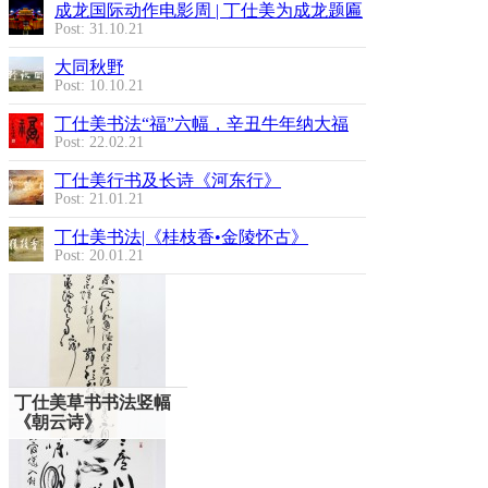
成龙国际动作电影周 | 丁仕美为成龙题匾
Post: 31.10.21
大同秋野
Post: 10.10.21
丁仕美书法“福”六幅，辛丑牛年纳大福
Post: 22.02.21
丁仕美行书及长诗《河东行》
Post: 21.01.21
丁仕美书法|《桂枝香•金陵怀古》
Post: 20.01.21
丁仕美草书书法竖幅
《朝云诗》