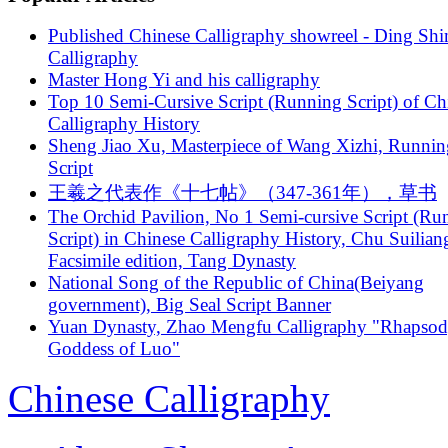
Published Chinese Calligraphy showreel - Ding Shi
Calligraphy
Master Hong Yi and his calligraphy
Top 10 Semi-Cursive Script (Running Script) of Ch
Calligraphy History
Sheng Jiao Xu, Masterpiece of Wang Xizhi, Runnin
Script
王羲之代表作《十七帖》（347-361年），草书
The Orchid Pavilion, No 1 Semi-cursive Script (Ru
Script) in Chinese Calligraphy History, Chu Suilian
Facsimile edition, Tang Dynasty
National Song of the Republic of China(Beiyang
government), Big Seal Script Banner
Yuan Dynasty, Zhao Mengfu Calligraphy "Rhapso
Goddess of Luo"
Chinese Calligraphy