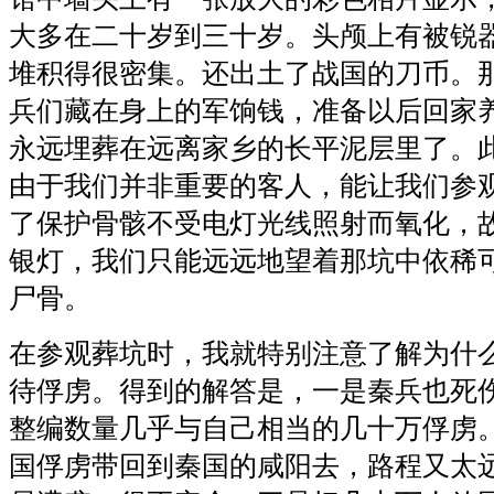
大多在二十岁到三十岁。头颅上有被锐
堆积得很密集。还出土了战国的刀币。
兵们藏在身上的军饷钱，准备以后回家
永远埋葬在远离家乡的长平泥层里了。
由于我们并非重要的客人，能让我们参
了保护骨骸不受电灯光线照射而氧化，
银灯，我们只能远远地望着那坑中依稀
尸骨。
在参观葬坑时，我就特别注意了解为什
待俘虏。得到的解答是，一是秦兵也死
整编数量几乎与自己相当的几十万俘虏
国俘虏带回到秦国的咸阳去，路程又太