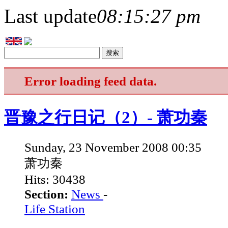
Last update
08:15:27 pm
Error loading feed data.
晋豫之行日记（2）- 萧功秦
Sunday, 23 November 2008 00:35
萧功秦
Hits: 30438
Section:
News
-
Life Station