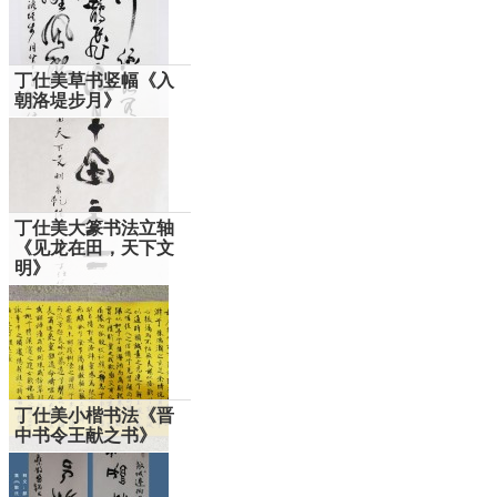
丁仕美草书竖幅《入
朝洛堤步月》
丁仕美大篆书法立轴
《见龙在田，天下文
明》
丁仕美小楷书法《晋
中书令王献之书》