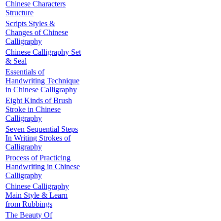
Chinese Characters
Structure
Scripts Styles &
Changes of Chinese
Calligraphy
Chinese Calligraphy Set
& Seal
Essentials of
Handwriting Technique
in Chinese Calligraphy
Eight Kinds of Brush
Stroke in Chinese
Calligraphy
Seven Sequential Steps
In Writing Strokes of
Calligraphy
Process of Practicing
Handwriting in Chinese
Calligraphy
Chinese Calligraphy
Main Style & Learn
from Rubbings
The Beauty Of