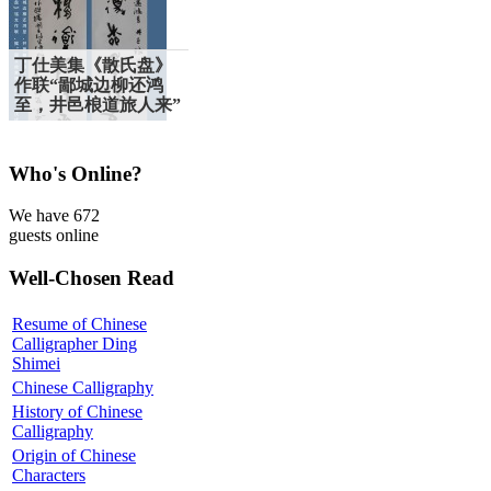
丁仕美集《散氏盘》
作联“鄙城边柳还鸿
至，井邑桹道旅人来”
Who's Online?
We have 672
guests online
Well-Chosen Read
Resume of Chinese
Calligrapher Ding
Shimei
Chinese Calligraphy
History of Chinese
Calligraphy
Origin of Chinese
Characters