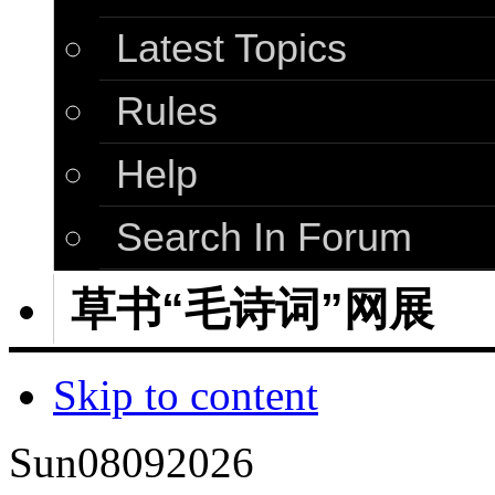
Latest Topics
Rules
Help
Search In Forum
草书“毛诗词”网展
Skip to content
Sun
08
09
2026