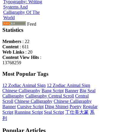
Typography: Writing
Systems And
Calligraphy Of The
World
Feed
Statistics
Members
: 22
Content
: 611
Web Links
: 20
Content View Hits
:
13768259
Most Popular Tags
12 Zodiac Animal Sign
12 Zodiac Animal Sign
Chinese Calligraphy
Bang Script
Banner
Big Seal
Calligraphy
Calligraphy Central Scroll
Central
Scroll
Chinese Calligraphy
Chinese Calligraphy
Banner
Cursive Script
Ding Shimei
Poetry
Regular
Script
Running Script
Seal Script
丁仕美大篆
系
列
Popular Articles