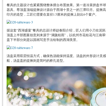
餐具的主题设计也紧紧围绕整体摆台布置效果。第一道冷菜拼盘半球
器具。尊顶盖顶端提揪设计源自于西湖十景之一的三潭印月。提揪高5
印月的造型，工匠们需要在直径1.5厘米的提揪上刻出6个窗户。
据这套“西湖盛宴”餐具的总设计师赵春阳介绍，匠人们用小刀在泥胚上
顶盖上半部图案创意则来源于“满陇桂雨”，以杭州市花桂花与江南
盖下半部分则是以国画写意手法绘制的西湖美景。
汤盅采用双层恒温方式，确保热汤能保持温度。汤盅的外形设计灵感
船，汤盅盖的提揪则是简约的桥孔造型。