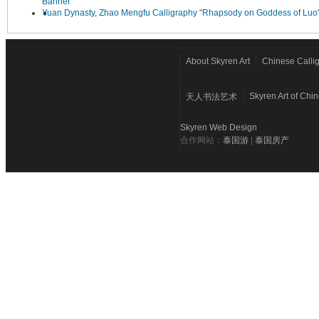
Banner
Yuan Dynasty, Zhao Mengfu Calligraphy "Rhapsody on Goddess of Luo
About Skyren Art
Chinese Calli
Skyren Art of Chi
天人书法艺术
Skyren Web Design
合作网站：
泰国游
|
泰国房产