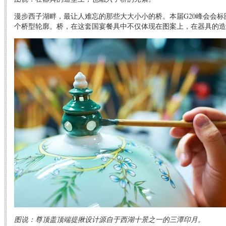
漫步西子湖畔，最让人难忘的那些大大小小的桥。本届G20峰会会标
个桥型轮廓。桥，在这套国宴餐具中不仅体现在图案上，在器具的造
图说：尊顶盖顶端提揪设计源自于西湖十景之一的三潭印月。