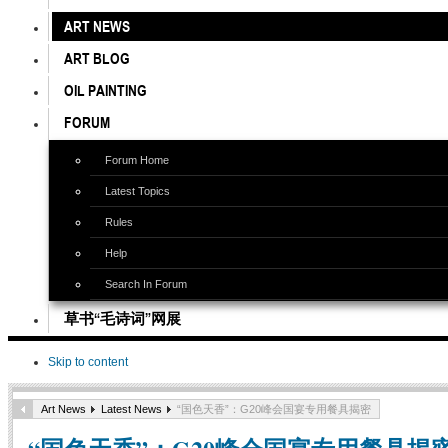
ART NEWS
ART BLOG
OIL PAINTING
FORUM
Forum Home
Latest Topics
Rules
Help
Search In Forum
草书“毛诗词”网展
Skip to content
Art News
Latest News
“国色天香”：G20峰会国宴专用餐具揭密