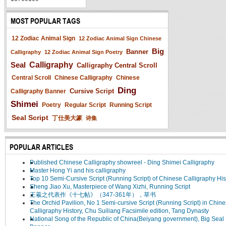
MOST POPULAR TAGS
12 Zodiac Animal Sign
12 Zodiac Animal Sign Chinese
Big
Banner
Calligraphy
12 Zodiac Animal Sign Poetry
Seal
Calligraphy
Calligraphy Central Scroll
Central Scroll
Chinese Calligraphy
Chinese
Ding
Cursive Script
Calligraphy Banner
Shimei
Poetry
Regular Script
Running Script
Seal Script
丁仕美大篆
诗集
POPULAR ARTICLES
Published Chinese Calligraphy showreel - Ding Shimei Calligraphy
Master Hong Yi and his calligraphy
Top 10 Semi-Cursive Script (Running Script) of Chinese Calligraphy His
Sheng Jiao Xu, Masterpiece of Wang Xizhi, Running Script
王羲之代表作《十七帖》（347-361年），草书
The Orchid Pavilion, No 1 Semi-cursive Script (Running Script) in Chin
Calligraphy History, Chu Suiliang Facsimile edition, Tang Dynasty
National Song of the Republic of China(Beiyang government), Big Seal 