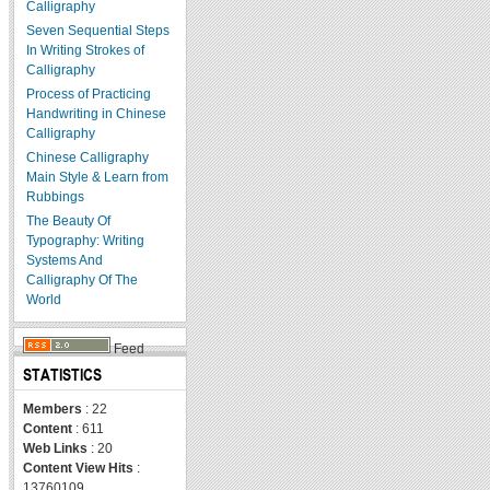
Calligraphy
Seven Sequential Steps
In Writing Strokes of
Calligraphy
Process of Practicing
Handwriting in Chinese
Calligraphy
Chinese Calligraphy
Main Style & Learn from
Rubbings
The Beauty Of
Typography: Writing
Systems And
Calligraphy Of The
World
Feed
STATISTICS
Members
: 22
Content
: 611
Web Links
: 20
Content View Hits
:
13760109