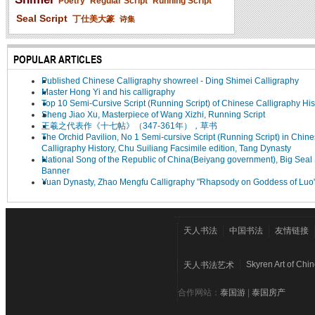
Poetry
Regular Script
Running Script
Seal Script
丁仕美大篆
诗集
POPULAR ARTICLES
Published Chinese Calligraphy showreel - Ding Shimei Calligraphy
Master Hong Yi and his calligraphy
Top 10 Semi-Cursive Script (Running Script) of Chinese Calligraphy His
Sheng Jiao Xu, Masterpiece of Wang Xizhi, Running Script
王羲之代表作《十七帖》（347-361年），草书
The Orchid Pavilion, No 1 Semi-cursive Script (Running Script) in Chin
Calligraphy History, Chu Suiliang Facsimile edition, Tang Dynasty
National Song of the Republic of China(Beiyang government), Big Seal 
Banner
Yuan Dynasty, Zhao Mengfu Calligraphy "Rhapsody on Goddess of Luo
天人书法
中国书法
友情链接
Skyren Art of Chi
天人书法艺术
合作网站：
泰国游
|
泰国房产