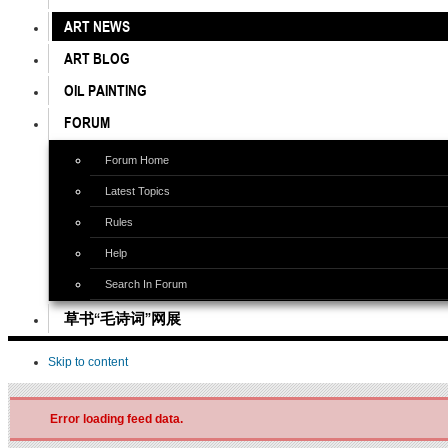
ART NEWS
ART BLOG
OIL PAINTING
FORUM
Forum Home
Latest Topics
Rules
Help
Search In Forum
草书“毛诗词”网展
Skip to content
Error loading feed data.