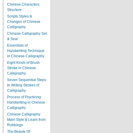
Chinese Characters
Structure
Scripts Styles &
Changes of Chinese
Calligraphy
Chinese Calligraphy Set
& Seal
Essentials of
Handwriting Technique
in Chinese Calligraphy
Eight Kinds of Brush
Stroke in Chinese
Calligraphy
Seven Sequential Steps
In Writing Strokes of
Calligraphy
Process of Practicing
Handwriting in Chinese
Calligraphy
Chinese Calligraphy
Main Style & Learn from
Rubbings
The Beauty Of