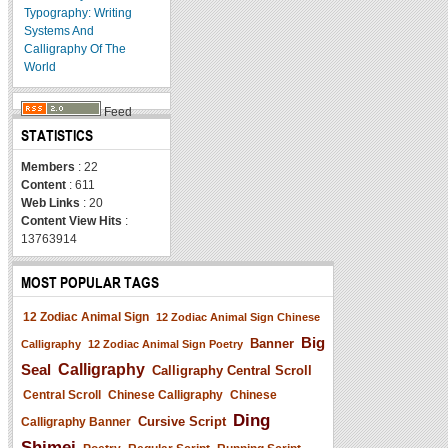
Typography: Writing
Systems And
Calligraphy Of The
World
Feed
STATISTICS
Members
: 22
Content
: 611
Web Links
: 20
Content View Hits
:
13763914
MOST POPULAR TAGS
12 Zodiac Animal Sign
12 Zodiac Animal Sign Chinese
Big
Banner
Calligraphy
12 Zodiac Animal Sign Poetry
Seal
Calligraphy
Calligraphy Central Scroll
Central Scroll
Chinese Calligraphy
Chinese
Ding
Cursive Script
Calligraphy Banner
Shimei