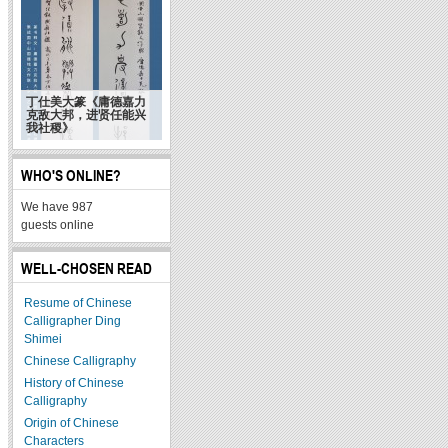
丁仕美大篆《庸德嘉力
克敌大邦，进贤任能兴
我社稷》
WHO'S ONLINE?
We have 987
guests online
WELL-CHOSEN READ
Resume of Chinese
Calligrapher Ding
Shimei
Chinese Calligraphy
History of Chinese
Calligraphy
Origin of Chinese
Characters