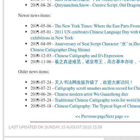
2011-08-26
-
Qinyuanchun,Snow - Cursive Script, Old Dragon
Newer news items:
2011-05-06
-
The New York Times: Where the East Parts From
2011-05-01
-
2011 UN celebrates Chinese Language Day with 
exhibitions in New York
2011-04-09
-
Anniversary of Seal Script Character “水” in Zh
Chinese Calligrapher Ding Shimei
2010-12-03
-
Chinese Calligraphy and It's Expression
2010-11-06
-
羲之真迹难觅，诸皇尊王，高古摹本亦珍， 
Older news items:
2010-07-24
-
天人书法网改版升级了，欢迎大家访问！
2010-07-21
-
Calligraphy scroll smashes auction record for Chi
2010-06-26
-
Chinese modern artist Wu Guanzhong dies
2010-05-24
-
Traditional Chinese Calligraphy tools for world he
2010-05-18
-
Chinese Calligraphy: The Typical Sign of Chines
<< Previous page
Next page >>
LAST UPDATED ON SUNDAY, 15 AUGUST 2010 15:59