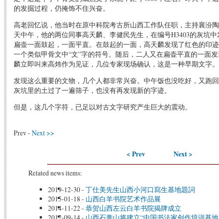
的发掘过程，仍掩饰不住兴奋。
高老回忆说，他当时在原中科院考古所山西工作队任职，主持襄汾陶
天中午，他的两位同事高天麟、李健民先生，在编号H3403的灰坑
扁壶一面鼓起，一面平直。在鼓起的一面，高天麟发现了红色的印迹
一个类似甲骨文中“文”字的符号。随后，二人又在扁壶平直的一面
麟立即叫来高炜作为见证，几位专家现场确认，这是一种早期文字。
发现这么重要的文物，几个人都非常兴奋。中午饭也没吃好，又跑回
灰坑里的土过了一遍筛子，也没有再发现新的字迹。
但是，这几个字符，已足以对古文字研究产生巨大的震动。
Prev -
Next >>
< Prev
Next >
Related news items:
2019-12-30
-
丁仕美先生山西小河口寫生基地題詞
2015-01-18
-
山西白羊书院艺术作品展
2014-11-22
-
恭贺山西左云白羊书院揭牌成立
2012-09-14
-
山西石膏山将建立“中国书法家创作培训基地