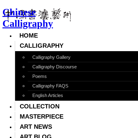
Chinese
Calligraphy
HOME
CALLIGRAPHY
Calligraphy Gallery
Calligraphy Discourse
Poems
Calligraphy FAQS
English Articles
COLLECTION
MASTERPIECE
ART NEWS
ART BLOG