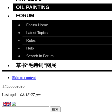
OIL PAINTING
FORUM
Forum Home
Latest Topics
Rules
Help
Search In Forum
草书“毛诗词”网展
Skip to content
Thu
08
06
2026
Last update
08:15:27 pm