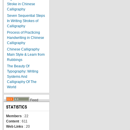
Stroke in Chinese
Calligraphy
Seven Sequential Steps
In Writing Strokes of
Calligraphy
Process of Practicing
Handwriting in Chinese
Calligraphy
Chinese Calligraphy
Main Style & Learn from
Rubbings
The Beauty Of
Typography: Writing
Systems And
Calligraphy Of The
World
Feed
STATISTICS
Members
: 22
Content
: 611
Web Links
: 20