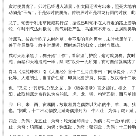
寅时便属虎了。卯时已经进入清晨，但太阳还没有出来，照亮大地的
动物是“玉兔”，于是卯时便属兔。传说辰时正是群龙行雨的时候，此
龙了。蛇善于利用草掩藏其行踪，据说巳时蛇不在人行走的路上游动
蛇。午时阳气达到极限，阴气刚欲产生，马跑离不开地，是属阴类动
时属马。传说羊吃了未时的草，并不影响草的再生，未时就属羊了。
善于伸屈攀登，故申时属猴。酉时鸡开始归窝，此时当属鸡。
戌时天渐渐黑了，狗开始“工作”，看家望门护院，这时就属狗。亥
沌，而猪和天地混沌一样，除“吃”以外一无所知，亥时自然就属猪了
肖马《法苑珠林》引《大集经》言十二生肖由来曰：“阎浮提外，四
化导。人道初生，当菩萨住窟，即属此兽护持、得益，故汉地十二辰
也。”又云：“其所以分配之义，则《旸谷漫录》言之颇详。据之，
阳，故取相属之奇数以为名的鼠、虎、龙、猴、狗皆五指，而马单蹄
卯、巳、未、酉、亥属阴，故取相属之偶数以为名的牛、羊、鸡、猪
也。”据此，十二种动物按足趾奇偶排列为：牛四趾，为偶；虎五趾
四趾，为偶；龙五趾，为奇；蛇无趾却两舌，为偶；马一趾(单蹄)
趾，为奇；鸡四趾，为偶；狗五趾，为奇；猪四趾，为偶；十二种动