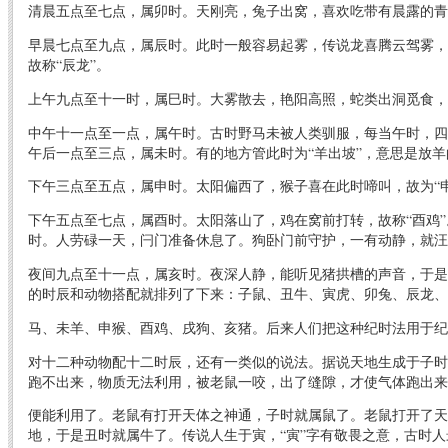
清晨五点至七点，属卯时。天刚亮，兔子出窝，喜欢吃带有晨露的青
早晨七点至九点，属辰时。此时一般容易起雾，传说龙喜腾云驾雾，
故称“辰龙”。
上午九点至十一时，属巳时。大雾散去，艳阳高照，蛇类出洞觅食，
中午十一点至一点，属午时。古时野马未被人类驯服，每当午时，四
午后一点至三点，属未时。有的地方管此时为“羊出坡”，意思是放羊
下午三点至五点，属申时。太阳偏西了，猴子喜在此时啼叫，故为“申
下午五点至七点，属酉时。太阳落山了，鸡在窝前打转，故称“酉鸡
时。人劳碌一天，闩门准备休息了。狗卧门前守护，一有动静，就汪
夜间九点至十一点，属亥时。夜深人静，能听见猪拱槽的声音，于是
的时辰和动物搭配就排列了下来：子鼠、丑牛、寅虎、卯兔、辰龙、
马、未羊、申猴、酉鸡、戌狗、亥猪。后来人们把这种纪时法用于纪
对十二种动物配十二时辰，还有一类似的说法。据说天地生成于子时
跑不出来，物质无法利用，被老鼠一咬，出了缝隙，才使气体跑出来
便能利用了。老鼠有打开天体之神通，子时就属鼠了。老鼠打开了天
地，于是丑时就属牛了。传说人生于寅，“寅”字有敬畏之意，古时