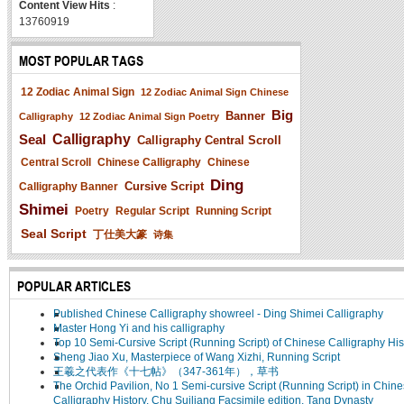
Content View Hits
:
13760919
MOST POPULAR TAGS
12 Zodiac Animal Sign
12 Zodiac Animal Sign Chinese
Big
Banner
Calligraphy
12 Zodiac Animal Sign Poetry
Seal
Calligraphy
Calligraphy Central Scroll
Central Scroll
Chinese Calligraphy
Chinese
Ding
Cursive Script
Calligraphy Banner
Shimei
Poetry
Regular Script
Running Script
Seal Script
丁仕美大篆
诗集
POPULAR ARTICLES
Published Chinese Calligraphy showreel - Ding Shimei Calligraphy
Master Hong Yi and his calligraphy
Top 10 Semi-Cursive Script (Running Script) of Chinese Calligraphy His
Sheng Jiao Xu, Masterpiece of Wang Xizhi, Running Script
王羲之代表作《十七帖》（347-361年），草书
The Orchid Pavilion, No 1 Semi-cursive Script (Running Script) in Chin
Calligraphy History, Chu Suiliang Facsimile edition, Tang Dynasty