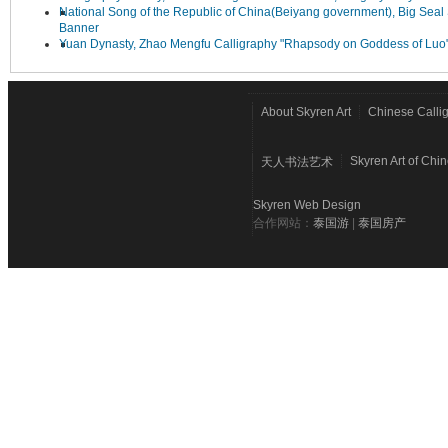
National Song of the Republic of China(Beiyang government), Big Seal 
Banner
Yuan Dynasty, Zhao Mengfu Calligraphy "Rhapsody on Goddess of Luo
About Skyren Art
Chinese Calli
Skyren Art of Chi
天人书法艺术
Skyren Web Design
合作网站：
泰国游
|
泰国房产