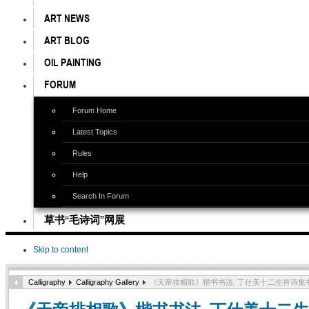
ART NEWS
ART BLOG
OIL PAINTING
FORUM
Forum Home
Latest Topics
Rules
Help
Search In Forum
草书“毛诗词”网展
Skip to content
Calligraphy
Calligraphy Gallery
《天帝排相歌》楷书书法, 丁仕美十二生肖诗集书