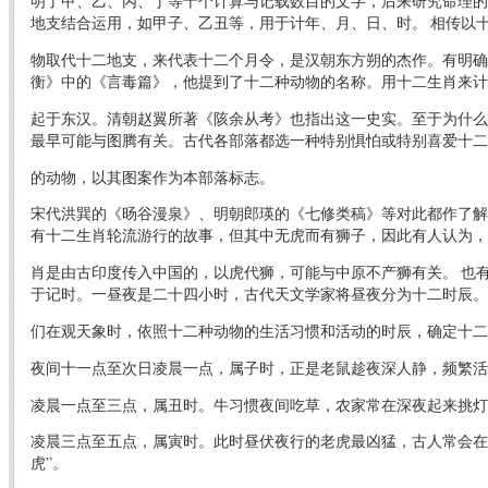
明了甲、乙、丙、丁等十个计算与记载数目的文字，后来研究命理的
地支结合运用，如甲子、乙丑等，用于计年、月、日、时。 相传以
物取代十二地支，来代表十二个月令，是汉朝东方朔的杰作。有明确
衡》中的《言毒篇》，他提到了十二种动物的名称。用十二生肖来计
起于东汉。清朝赵翼所著《陔余从考》也指出这一史实。至于为什么
最早可能与图腾有关。古代各部落都选一种特别惧怕或特别喜爱十二
的动物，以其图案作为本部落标志。
宋代洪巽的《旸谷漫泉》、明朝郎瑛的《七修类稿》等对此都作了解
有十二生肖轮流游行的故事，但其中无虎而有狮子，因此有人认为，
肖是由古印度传入中国的，以虎代狮，可能与中原不产狮有关。 也
于记时。一昼夜是二十四小时，古代天文学家将昼夜分为十二时辰。
们在观天象时，依照十二种动物的生活习惯和活动的时辰，确定十二
夜间十一点至次日凌晨一点，属子时，正是老鼠趁夜深人静，频繁活
凌晨一点至三点，属丑时。牛习惯夜间吃草，农家常在深夜起来挑灯
凌晨三点至五点，属寅时。此时昼伏夜行的老虎最凶猛，古人常会在
虎”。