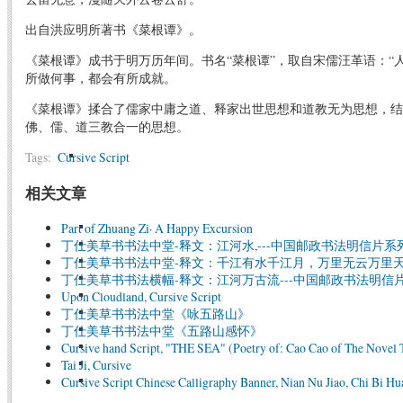
出自洪应明所著书《菜根谭》。
《菜根谭》成书于明万历年间。书名“菜根谭”，取自宋儒汪革语：“
所做何事，都会有所成就。
《菜根谭》揉合了儒家中庸之道、释家出世思想和道教无为思想，结
佛、儒、道三教合一的思想。
Tags:
Cursive Script
相关文章
Part of Zhuang Zi· A Happy Excursion
丁仕美草书书法中堂-释文：江河水,---中国邮政书法明信片系
丁仕美草书书法中堂-释文：千江有水千江月，万里无云万里天(
丁仕美草书书法横幅-释文：江河万古流---中国邮政书法明信
Upon Cloudland, Cursive Script
丁仕美草书书法中堂《咏五路山》
丁仕美草书书法中堂《五路山感怀》
Cursive hand Script, "THE SEA" (Poetry of: Cao Cao of The Novel
Tai Ji, Cursive
Cursive Script Chinese Calligraphy Banner, Nian Nu Jiao, Chi Bi Hu