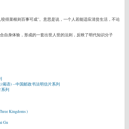
人咬得菜根则百事可成”。意思是说，一个人若能适应清贫生活，不论
合自身体验，形成的一套出世人世的法则，反映了明代知识分子
列
偈语) --中国邮政书法明信片系列
片系列
 Three Kingdoms )
ai Gu