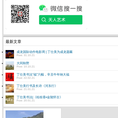
最新文章
成龙国际动作电影周 | 丁仕美为成龙题匾
Post: 31.10.21
大同秋野
Post: 10.10.21
丁仕美书法“福”六幅，辛丑牛年纳大福
Post: 22.02.21
丁仕美行书及长诗《河东行》
Post: 21.01.21
丁仕美书法|《桂枝香•金陵怀古》
Post: 20.01.21