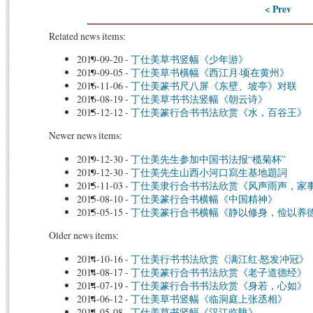
< Prev
Related news items:
2019-09-20
-
丁仕美草书竖幅《少年游》
2019-09-05
-
丁仕美草书橫幅《西江月·顷在黄州》
2016-11-06
-
丁仕美篆书尺八屏《东壁、坡亭》对联
2016-08-19
-
丁仕美草书书法竖幅《朝云诗》
2015-12-12
-
丁仕美篆行合书书法欣赏《水，百谷王》
Newer news items:
2019-12-30
-
丁仕美先生参加中国书法报“榄菊杯”
2019-12-30
-
丁仕美先生山西小河口寫生基地題詞
2015-11-03
-
丁仕美隶行合书书法欣赏《风声雨声，家
2015-08-10
-
丁仕美篆行合书横幅《中国精神》
2015-05-15
-
丁仕美篆行合书横幅《静以修身，俭以养
Older news items:
2014-10-16
-
丁仕美行书书法欣赏《满江红·怒发冲冠》
2014-08-17
-
丁仕美篆行合书书法欣赏《老子道德经》
2014-07-19
-
丁仕美篆行合书书法欣赏《身若，心如》
2014-06-12
-
丁仕美草书竖幅《临洞庭上张丞相》
2014-05-08
-
丁仕美草书竖幅《汉江临眺》