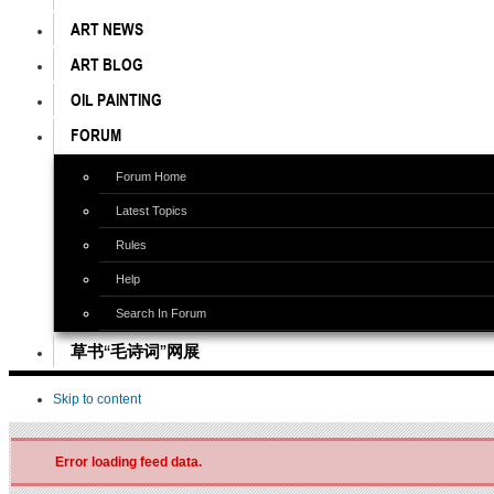
ART NEWS
ART BLOG
OIL PAINTING
FORUM
Forum Home
Latest Topics
Rules
Help
Search In Forum
草书“毛诗词”网展
Skip to content
Error loading feed data.