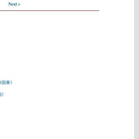
Next >
事国事》
德》