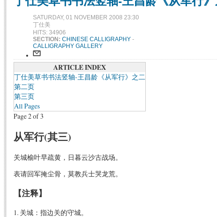
丁仕美草书书法竖轴-王昌龄《从军行》之
SATURDAY, 01 NOVEMBER 2008 23:30
丁仕美
HITS: 34906
SECTION:
CHINESE CALLIGRAPHY
-
CALLIGRAPHY GALLERY
ARTICLE INDEX
丁仕美草书书法竖轴-王昌龄《从军行》之二
第二页
第三页
All Pages
Page 2 of 3
从军行(其三)
关城榆叶早疏黄，日暮云沙古战场。
表请回军掩尘骨，莫教兵士哭龙荒。
【注释】
1. 关城：指边关的守城。