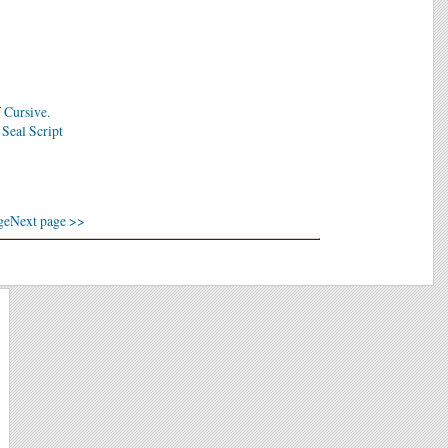
 Cursive.
 Seal Script
ge
Next page >>