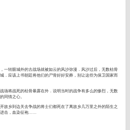
，一转眼城外的古战场就被如云的风沙弥漫．风沙过后，无数枯骨
城．应该上书朝廷将他们的尸骨好好安葬，别让这些为保卫国家而
战场将战死的枯骨暴露在外．说明当时的战争有多么的惨烈，无数
的同情之心。
开故乡到边关去争战的将士们都死在了离故乡几万里之外的陌生之
进击，血染征袍……