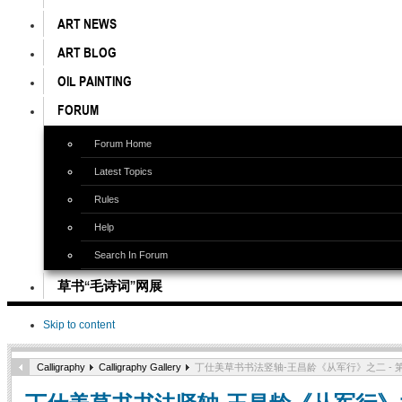
ART NEWS
ART BLOG
OIL PAINTING
FORUM
Forum Home
Latest Topics
Rules
Help
Search In Forum
草书“毛诗词”网展
Skip to content
Calligraphy
Calligraphy Gallery
丁仕美草书书法竖轴-王昌龄《从军行》之二 - 