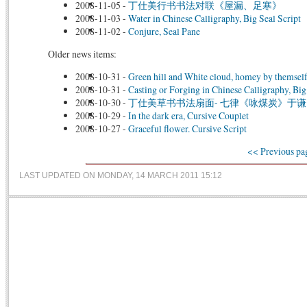
2008-11-05
-
丁仕美行书书法对联《屋漏、足寒》
2008-11-03
-
Water in Chinese Calligraphy, Big Seal Script
2008-11-02
-
Conjure, Seal Pane
Older news items:
2008-10-31
-
Green hill and White cloud, homey by themself
2008-10-31
-
Casting or Forging in Chinese Calligraphy, Big
2008-10-30
-
丁仕美草书书法扇面- 七律《咏煤炭》于谦
2008-10-29
-
In the dark era, Cursive Couplet
2008-10-27
-
Graceful flower. Cursive Script
<< Previous pa
LAST UPDATED ON MONDAY, 14 MARCH 2011 15:12