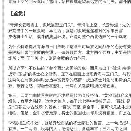
青海上空的阴云遮暗了雪山，站在孤城遥望着远方的玉门关。塞外的
【鉴赏】
“青海长云暗雪山，孤城遥望玉门关”。青海湖上空，长云弥漫；湖
廊荒漠中的一座孤城；再往西，就是和孤城遥遥相对的军事要塞——
戍边将士生活、战斗的典型环境。它是对整个西北边陲的一个鸟瞰，
为什么特别提及青海与玉门关呢？这跟当时民族之间战争的态势有关
是隔断吐蕃与突厥的交通，一镇兼顾西方、北方两个强敌，主要是防
场所；而“玉门关”外，则是突厥的势力范围。
所以这两句不仅描绘了整个西北边陲的景象，而且点出了“孤城”南
戍守“孤城”的将士心之所系，宜乎在画面上出现青海与玉门关。与
这两句在写景的同时渗透丰富复杂的感情：戍边将士对边防形势的关
寂、艰苦之感，都融合在悲壮、开阔而又迷蒙暗淡的景色里。
第三、四两句由情景交融的环境描写转为直接抒情。“黄沙百战穿金
艰苦，敌军之强悍，边地之荒凉，都于此七字中概括无遗。“百战”是
见“日暮云沙古战场”的景象；“百战”而至“穿金甲”，更可想见战斗
牺牲。但是，金甲尽管磨穿，将士的报国壮志却并没有销磨，而是在
“不破楼兰终不还”，就是身经百战的将士豪壮的誓言。上一句把战
有声。一二两句，境界阔大，感情悲壮，含蕴丰富；三四两句之间，