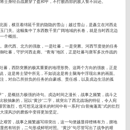
将士身经百战磨穿了盔和甲，不打败西部的敌人誓不回还。
的北面，横亘着绵延千里的隐隐的雪山；越过雪山，是矗立在河西走
玉门关。这幅集中了东西数千里广阔地域的长卷，就是当时西北边
一个概括。
。唐代西、北方的强敌，一是吐蕃，一是突厥。河西节度使的任务
御吐蕃，守护河西走廊。“青海”地区，正是吐蕃与唐军多次作战的
拒吐蕃，西防突厥的极其重要的地理形势。这两个方向的强敌，正是
其说，这是将士望中所见，不如说这是将士脑海中浮现出来的画面。
注，对自己所担负的任务的自豪感、责任感，以及戍边生活的孤
甲”，是概括力极强的诗句。戍边时间之漫长，战事之频繁，战斗之
比较抽象的，冠以“黄沙”二字，就突出了西北战场的特征，令人宛
之艰苦激烈，也可想见这漫长的时间中有一系列“白骨掩蓬蒿”式的壮烈
大漠风沙的磨炼中变得更加坚定。
斗之艰苦，战事之频繁越写得突出，这一句便越显得铿锵有力，掷地
显然有转折，二句形成鲜明对照。“黄沙”句尽管写出了战争的艰