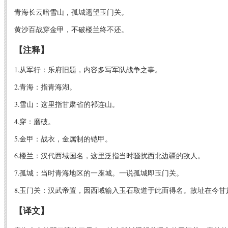
青海长云暗雪山，孤城遥望玉门关。
黄沙百战穿金甲，不破楼兰终不还。
【注释】
1.从军行：乐府旧题，内容多写军队战争之事。
2.青海：指青海湖。
3.雪山：这里指甘肃省的祁连山。
4.穿：磨破。
5.金甲：战衣，金属制的铠甲。
6.楼兰：汉代西域国名，这里泛指当时骚扰西北边疆的敌人。
7.孤城：当时青海地区的一座城。一说孤城即玉门关。
8.玉门关：汉武帝置，因西域输入玉石取道于此而得名。故址在今
【译文】