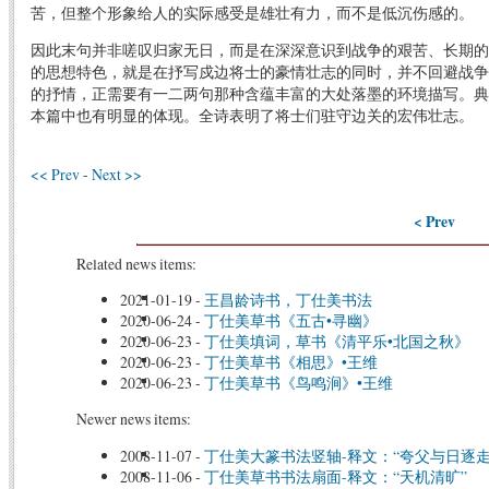
苦，但整个形象给人的实际感受是雄壮有力，而不是低沉伤感的。
因此末句并非嗟叹归家无日，而是在深深意识到战争的艰苦、长期的
的思想特色，就是在抒写戍边将士的豪情壮志的同时，并不回避战争
的抒情，正需要有一二两句那种含蕴丰富的大处落墨的环境描写。典
本篇中也有明显的体现。全诗表明了将士们驻守边关的宏伟壮志。
<< Prev
-
Next >>
< Prev
Related news items:
2021-01-19
-
王昌龄诗书，丁仕美书法
2020-06-24
-
丁仕美草书《五古•寻幽》
2020-06-23
-
丁仕美填词，草书《清平乐•北国之秋》
2020-06-23
-
丁仕美草书《相思》•王维
2020-06-23
-
丁仕美草书《鸟鸣涧》•王维
Newer news items:
2008-11-07
-
丁仕美大篆书法竖轴-释文：“夸父与日逐走
2008-11-06
-
丁仕美草书书法扇面-释文：“天机清旷”