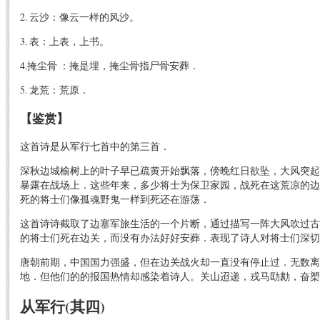
2. 云沙：像云一样的风沙。
3. 表：上表，上书。
4.掩尘骨 ：掩是埋，掩尘骨指尸骨安葬．
5. 龙荒：荒原．
【鉴赏】
这首诗是从军行七首中的第三首．
深秋边城榆树上的叶子早已疏黄开始飘落，傍晚红日欲坠，大风突起
暴露在战场上．这些年来，多少将士为保卫家园，战死在这荒凉的边
死的将士们像孤魂野鬼一样到死还在游荡．
这首诗诗截取了边塞军旅生活的一个片断，通过描写一阵大风吹过古
的将士们死在边关，而没有办法好好安葬．表现了诗人对将士们深切
唐朝前期，中国国力强盛，但在边关战火却一直没有停止过．无数离
地．但他们的的报国热情却感染着诗人。关山迢递，戎马劻勷，奋槊
从军行(其四)