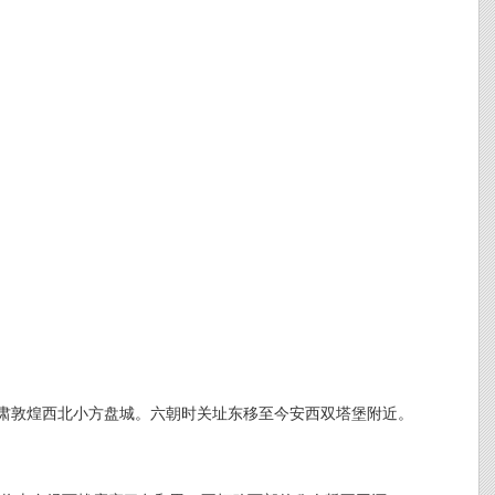
甘肃敦煌西北小方盘城。六朝时关址东移至今安西双塔堡附近。