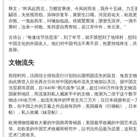
释文：“昨风起西北，万艘皆乘便。今风转而东，我舟十五縴。力乏
鬭语，夫坐视而怨。添槹亦复车，黄胶生口咽。河泥若祐夫，粘底更
亦散。一曳如风车，叫噉如临战。傍观鸎窦湖，渺渺无涯岸。一滴不
乘时，汝来一何晩。朱邦彦自秀寄纸，吴江舟中作，米元章。”
古诗云：“每逢佳节倍思亲”，到了年节，就不禁想到了地球村，想
中国文化的外国友人。他们对中国书法不离不弃，热爱持续终生，共
血脉。
文物流失
前段时间，法国佳士得拍卖行计划拍出圆明园流失的鼠首、兔首文物
由此将世人目光再次引向对中国的海外流失文物加以关注。据中国文
当贸易等原因，自1840年“鸦片战争”以来，超过1000万件珍贵文
国家和地区，而流落到私人藏家手中的文物，推测为二倍于这个数字
物达100余万件，如流失海外的甲骨文共三万片，仅日本就拥有近一
数，在中国之外的王羲之作品就有四件，美国藏有《行穰帖》，日本
帖》，私人收藏《妹至帖》。
欧洲博物馆藏有大量的中国商周青铜器；美国最早收藏的中国艺术品
等。在欧美的中国艺术收藏和研究中，以书法作品最为迟缓，这和文
艺术门类有关。