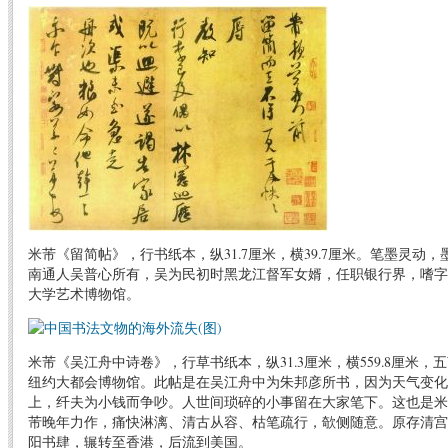
米芾《留简帖》，行书纸本，纵31.7厘米，横39.7厘米。笔墨灵动
南通人吴普心所有，吴为民初时黑龙江督军女婿，任职银行界，嗜字
大学艺术博物馆。
米芾《吴江舟中诗卷》，行草书纸本，纵31.3厘米，横559.8厘米，
纽约大都会博物馆。此帖是在吴江舟中为朱邦彦所书，因为天气变化
上，纤夫为小钱而争吵。人世间琐碎的小事留在大家笔下。这也是米
芾晚年力作，痛快淋漓、清古从容、枯笔疏行，欹侧随意。原存清宫
阳书肆，辗转至香港，后流到美国。