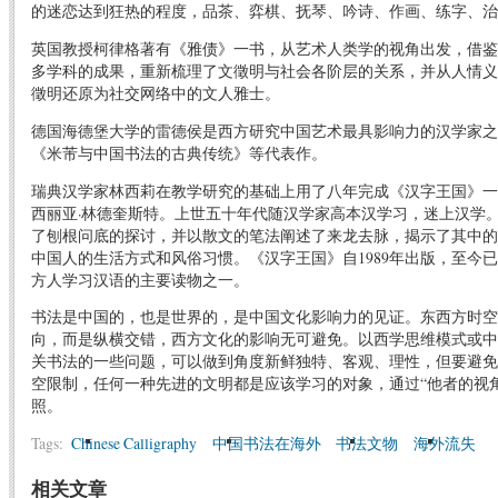
的迷恋达到狂热的程度，品茶、弈棋、抚琴、吟诗、作画、练字、治
英国教授柯律格著有《雅债》一书，从艺术人类学的视角出发，借鉴
多学科的成果，重新梳理了文徵明与社会各阶层的关系，并从人情义
徵明还原为社交网络中的文人雅士。
德国海德堡大学的雷德侯是西方研究中国艺术最具影响力的汉学家之
《米芾与中国书法的古典传统》等代表作。
瑞典汉学家林西莉在教学研究的基础上用了八年完成《汉字王国》一
西丽亚·林德奎斯特。上世五十年代随汉学家高本汉学习，迷上汉学
了刨根问底的探讨，并以散文的笔法阐述了来龙去脉，揭示了其中的
中国人的生活方式和风俗习惯。《汉字王国》自1989年出版，至今
方人学习汉语的主要读物之一。
书法是中国的，也是世界的，是中国文化影响力的见证。东西方时空
向，而是纵横交错，西方文化的影响无可避免。以西学思维模式或中
关书法的一些问题，可以做到角度新鲜独特、客观、理性，但要避免
空限制，任何一种先进的文明都是应该学习的对象，通过“他者的视
照。
Tags:
Chinese Calligraphy
中国书法在海外
书法文物
海外流失
相关文章