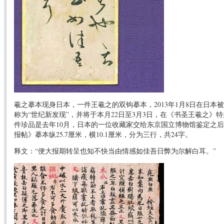
羲之摹本现身日本，一件王羲之的双钩摹本，2013年1月8日在日本被发
称为“世纪新发现”，并将于本月22日至3月3日，在《书圣王羲之》
件珍品是去年10月，日本的一位收藏家交给东京国立博物馆鉴定之
报帖》摹本纵25.7厘米，横10.1厘米，分为三行，共24字。
释文：“便大报期转呈也知不快当由情感如佳吾日弊为尔解白耳。”