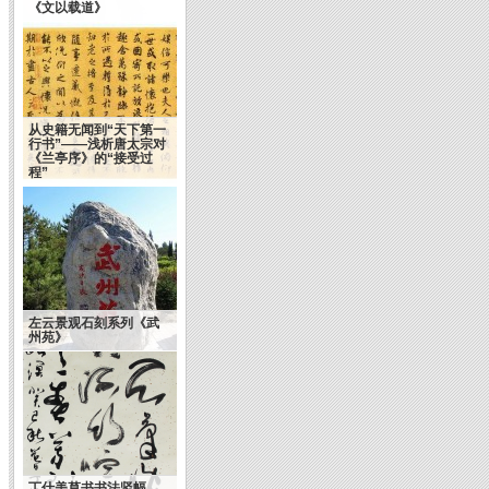
《文以载道》
从史籍无闻到“天下第一
行书”——浅析唐太宗对
《兰亭序》的“接受过
程”
左云景观石刻系列《武
州苑》
丁仕美草书书法竖幅