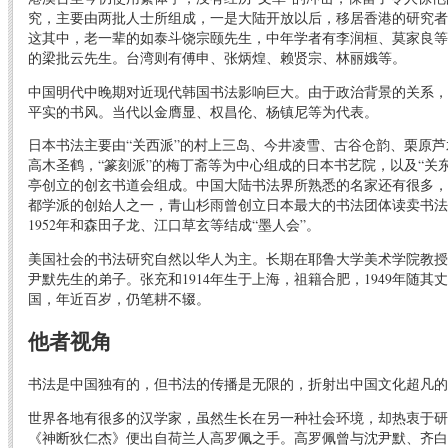
究，主要由两批人士所组成，一是大陆开放以后，移居香港的研究者
这其中，老一辈的如泰斗饶宗颐先生，中年学者有李润桓、莫家良等
的梁批云先生。台湾则有傅申、张炳煌、赖贤宗、林丽娥等。
中国明代中晚期对近现代韩国书法影响巨大。由于政治背景的关系，
平实的书风。当代以金膺显、权昌伦、杨镇尼等为代表。
日本书法主要由“关西派”的村上三岛、今井凌雪、古谷仓韵、栗原芦
高木圣鹤，“篆刻派”的梅丁斋等为中心组成的日本书艺院，以及“关
亭创立的创玄书道会组成。中国大陆书法界所熟悉的名家还有很多，
都学派的创始人之一，青山杉雨曾创立日本最大的书法团体读卖书法
1952年和森田子龙、江口草玄等结成“墨人会”。
美国社会的书法研究自然以华人为主。长期在耶鲁大学美术学院教授
尹默先生的弟子。张充和1914年生于上海，祖籍合肥，1949年随
国，年近百岁，仍笔耕不辍。
他者视角
书法是中国独有的，但书法的传播是无限的，折射出中国文化超凡的
世界各地有很多的汉学家，虽然生长在另一种社会环境，却热衷于研
《神断狄仁杰》便出自荷兰人高罗佩之手。高罗佩曾与沈尹默、齐白