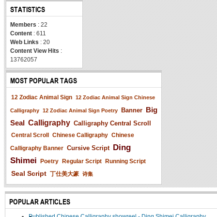
STATISTICS
Members
: 22
Content
: 611
Web Links
: 20
Content View Hits
:
13762057
MOST POPULAR TAGS
12 Zodiac Animal Sign
12 Zodiac Animal Sign Chinese
Big
Banner
Calligraphy
12 Zodiac Animal Sign Poetry
Seal
Calligraphy
Calligraphy Central Scroll
Central Scroll
Chinese Calligraphy
Chinese
Ding
Cursive Script
Calligraphy Banner
Shimei
Poetry
Regular Script
Running Script
Seal Script
丁仕美大篆
诗集
POPULAR ARTICLES
Published Chinese Calligraphy showreel - Ding Shimei Calligraphy