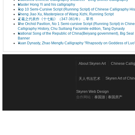
Master Hong Yi and his calligraphy
Top 10 Semi-Cursive Script (Running Script) of Chinese Calligraphy His
Sheng Jiao Xu, Masterpiece of Wang Xizhi, Running Script
王羲之代表作《十七帖》（347-361年），草书
The Orchid Pavilion, No 1 Semi-cursive Script (Running Script) in Chin
Calligraphy History, Chu Suiliang Facsimile edition, Tang Dynasty
National Song of the Republic of China(Beiyang government), Big Seal 
Banner
Yuan Dynasty, Zhao Mengfu Calligraphy "Rhapsody on Goddess of Luo
About Skyren Art
Chinese Calli
Skyren Art of Chi
天人书法艺术
Skyren Web Design
合作网站：
泰国游
|
泰国房产