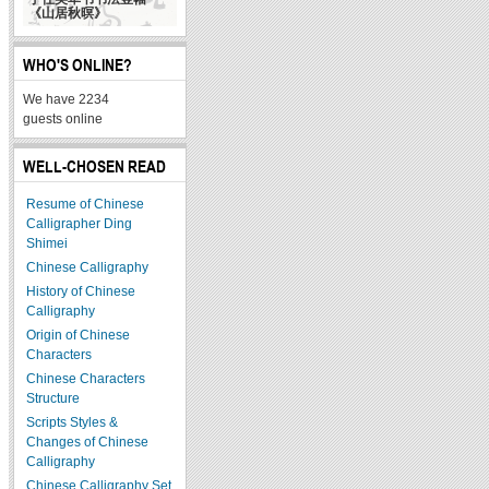
《山居秋暝》
WHO'S ONLINE?
We have 2234
guests online
WELL-CHOSEN READ
Resume of Chinese
Calligrapher Ding
Shimei
Chinese Calligraphy
History of Chinese
Calligraphy
Origin of Chinese
Characters
Chinese Characters
Structure
Scripts Styles &
Changes of Chinese
Calligraphy
Chinese Calligraphy Set