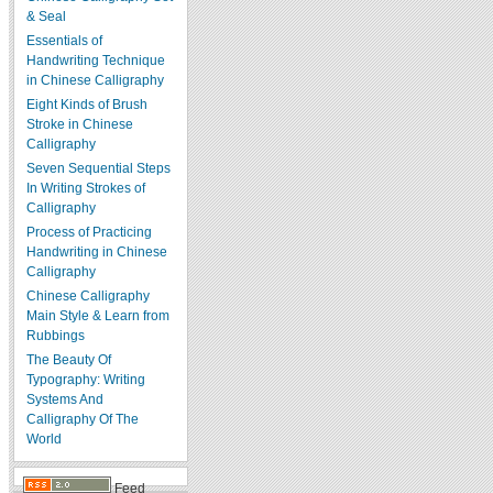
& Seal
Essentials of
Handwriting Technique
in Chinese Calligraphy
Eight Kinds of Brush
Stroke in Chinese
Calligraphy
Seven Sequential Steps
In Writing Strokes of
Calligraphy
Process of Practicing
Handwriting in Chinese
Calligraphy
Chinese Calligraphy
Main Style & Learn from
Rubbings
The Beauty Of
Typography: Writing
Systems And
Calligraphy Of The
World
Feed