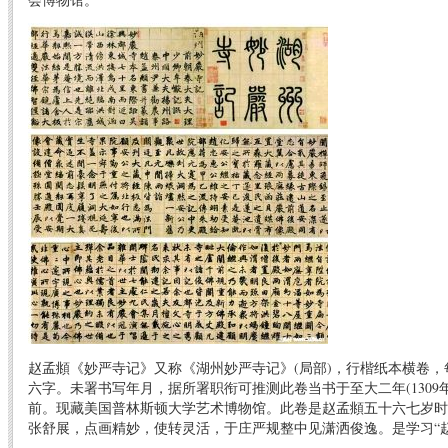
赵孟頫《妙严寺记》又称《湖州妙严寺记》(局部)，行楷纸本横卷，
六字。未署书写年月，据所署职衔可推测此卷当书于至大二年(1309
前。现藏美国普林斯顿大学艺术博物馆。此卷是赵孟頫五十六七岁时
张舒展，点画精妙，使转灵活，于庄严规整中见潇洒俊逸。是学习“