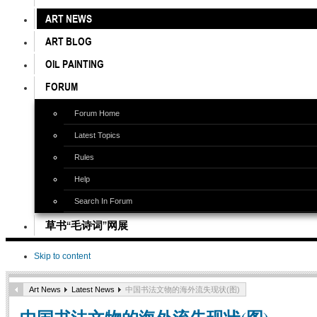
ART NEWS
ART BLOG
OIL PAINTING
FORUM
Forum Home
Latest Topics
Rules
Help
Search In Forum
草书“毛诗词”网展
Skip to content
Art News
Latest News
中国书法文物的海外流失现状(图)