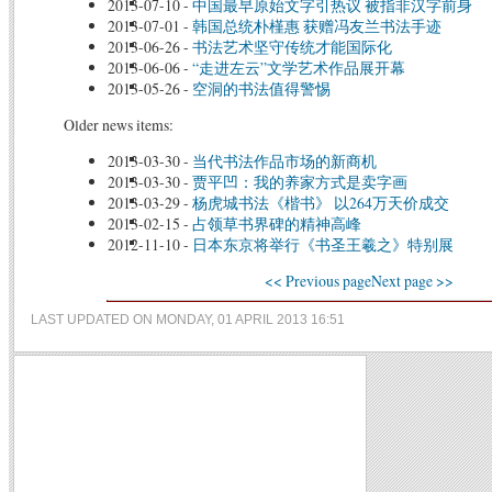
2013-07-10
-
中国最早原始文字引热议 被指非汉字前身
2013-07-01
-
韩国总统朴槿惠 获赠冯友兰书法手迹
2013-06-26
-
书法艺术坚守传统才能国际化
2013-06-06
-
“走进左云”文学艺术作品展开幕
2013-05-26
-
空洞的书法值得警惕
Older news items:
2013-03-30
-
当代书法作品市场的新商机
2013-03-30
-
贾平凹：我的养家方式是卖字画
2013-03-29
-
杨虎城书法《楷书》 以264万天价成交
2013-02-15
-
占领草书界碑的精神高峰
2012-11-10
-
日本东京将举行《书圣王羲之》特别展
<< Previous page
Next page >>
LAST UPDATED ON MONDAY, 01 APRIL 2013 16:51