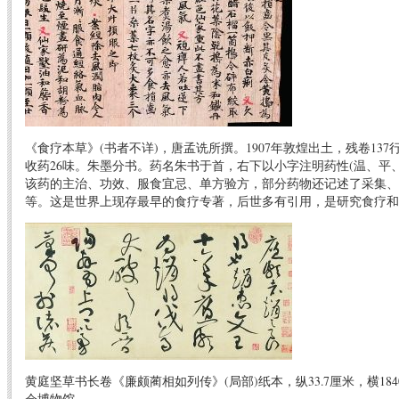
《食疗本草》(书者不详)，唐孟诜所撰。1907年敦煌出土，残卷137行
收药26味。朱墨分书。药名朱书于首，右下以小字注明药性(温、平
该药的主治、功效、服食宜忌、单方验方，部分药物还记述了采集、
等。这是世界上现存最早的食疗专著，后世多有引用，是研究食疗和
黄庭坚草书长卷《廉颇蔺相如列传》(局部)纸本，纵33.7厘米，横18
会博物馆。