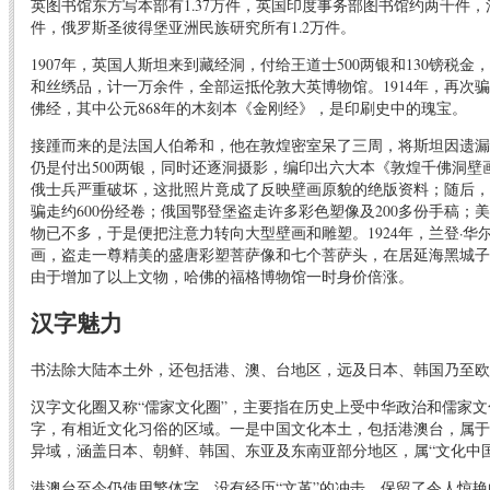
英图书馆东方写本部有1.37万件，英国印度事务部图书馆约两千件
件，俄罗斯圣彼得堡亚洲民族研究所有1.2万件。
1907年，英国人斯坦来到藏经洞，付给王道士500两银和130镑税金
和丝绣品，计一万余件，全部运抵伦敦大英博物馆。1914年，再次骗
佛经，其中公元868年的木刻本《金刚经》，是印刷史中的瑰宝。
接踵而来的是法国人伯希和，他在敦煌密室呆了三周，将斯坦因遗漏
仍是付出500两银，同时还逐洞摄影，编印出六大本《敦煌千佛洞壁
俄士兵严重破坏，这批照片竟成了反映壁画原貌的绝版资料；随后，
骗走约600份经卷；俄国鄂登堡盗走许多彩色塑像及200多份手稿；
物已不多，于是便把注意力转向大型壁画和雕塑。1924年，兰登·华
画，盗走一尊精美的盛唐彩塑菩萨像和七个菩萨头，在居延海黑城子
由于增加了以上文物，哈佛的福格博物馆一时身价倍涨。
汉字魅力
书法除大陆本土外，还包括港、澳、台地区，远及日本、韩国乃至欧
汉字文化圈又称“儒家文化圈”，主要指在历史上受中华政治和儒家
字，有相近文化习俗的区域。一是中国文化本土，包括港澳台，属于
异域，涵盖日本、朝鲜、韩国、东亚及东南亚部分地区，属“文化中国
港澳台至今仍使用繁体字，没有经历“文革”的冲击，保留了令人惊