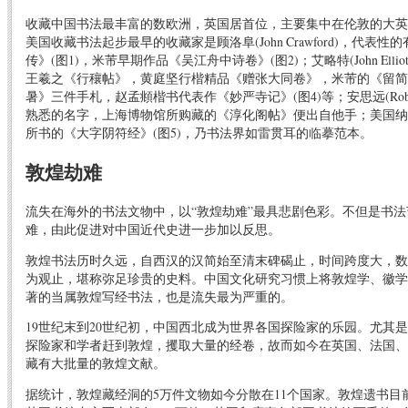
收藏中国书法最丰富的数欧洲，英国居首位，主要集中在伦敦的大英
美国收藏书法起步最早的收藏家是顾洛阜(John Crawford)，代表
传》(图1)，米芾早期作品《吴江舟中诗卷》(图2)；艾略特(John Ell
王羲之《行穰帖》，黄庭坚行楷精品《赠张大同卷》，米芾的《留简》
暑》三件手札，赵孟頫楷书代表作《妙严寺记》(图4)等；安思远(Robert 
熟悉的名字，上海博物馆所购藏的《淳化阁帖》便出自他手；美国纳
所书的《大字阴符经》(图5)，乃书法界如雷贯耳的临摹范本。
敦煌劫难
流失在海外的书法文物中，以“敦煌劫难”最具悲剧色彩。不但是书
难，由此促进对中国近代史进一步加以反思。
敦煌书法历时久远，自西汉的汉简始至清末碑碣止，时间跨度大，数
为观止，堪称弥足珍贵的史料。中国文化研究习惯上将敦煌学、徽学
著的当属敦煌写经书法，也是流失最为严重的。
19世纪末到20世纪初，中国西北成为世界各国探险家的乐园。尤其
探险家和学者赶到敦煌，攫取大量的经卷，故而如今在英国、法国、
藏有大批量的敦煌文献。
据统计，敦煌藏经洞的5万件文物如今分散在11个国家。敦煌遗书目