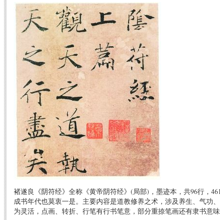
褚遂良《阴符经》全称《黄帝阴符经》(局部)，墨迹本，共96行，4
成书年代也莫衷一是。主要内容是道教修养之术，涉及养生、气功、
为灵活，点画、转折、行笔有行书笔意，部分重捺笔画还有隶书意味