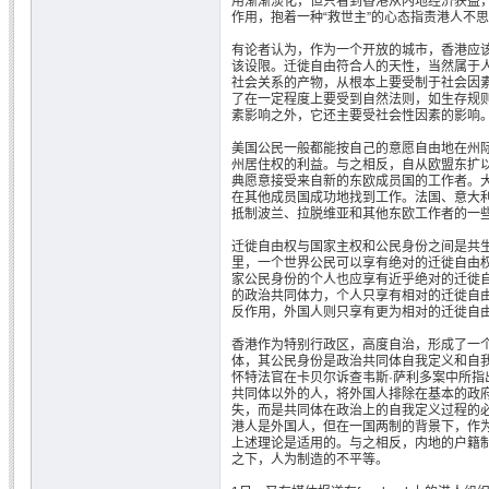
用渐渐淡化，但只看到香港从内地经济获益
作用，抱着一种“救世主”的心态指责港人不
有论者认为，作为一个开放的城市，香港应
该设限。迁徙自由符合人的天性，当然属于
社会关系的产物，从根本上要受制于社会因
了在一定程度上要受到自然法则，如生存规
素影响之外，它还主要受社会性因素的影响
美国公民一般都能按自己的意愿自由地在州
州居住权的利益。与之相反，自从欧盟东扩
典愿意接受来自新的东欧成员国的工作者。大
在其他成员国成功地找到工作。法国、意大
抵制波兰、拉脱维亚和其他东欧工作者的一
迁徙自由权与国家主权和公民身份之间是共
里，一个世界公民可以享有绝对的迁徙自由
家公民身份的个人也应享有近乎绝对的迁徙
的政治共同体力，个人只享有相对的迁徙自
反作用，外国人则只享有更为相对的迁徙自
香港作为特别行政区，高度自治，形成了一
体，其公民身份是政治共同体自我定义和自我
怀特法官在卡贝尔诉查韦斯·萨利多案中所指
共同体以外的人，将外国人排除在基本的政
失，而是共同体在政治上的自我定义过程的必
港人是外国人，但在一国两制的背景下，作
上述理论是适用的。与之相反，内地的户籍
之下，人为制造的不平等。