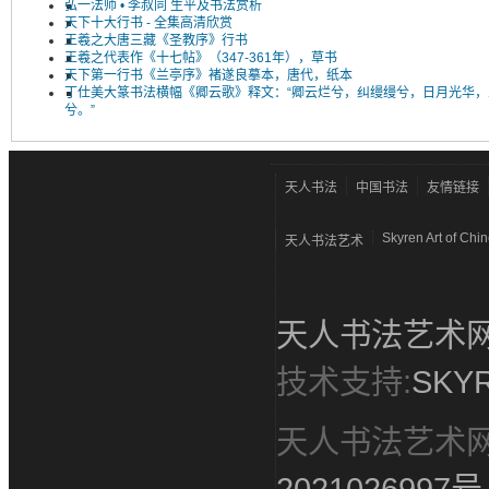
弘一法师 • 李叔同 生平及书法赏析
天下十大行书 - 全集高清欣赏
王羲之大唐三藏《圣教序》行书
王羲之代表作《十七帖》（347-361年），草书
天下第一行书《兰亭序》褚遂良摹本，唐代，纸本
丁仕美大篆书法横幅《卿云歌》释文：“卿云烂兮，纠缦缦兮，日月光华，
兮。”
天人书法
中国书法
友情链接
Skyren Art of Chi
天人书法艺术
天人书法艺术
技术支持:
SKYR
天人书法艺术
2021026997号