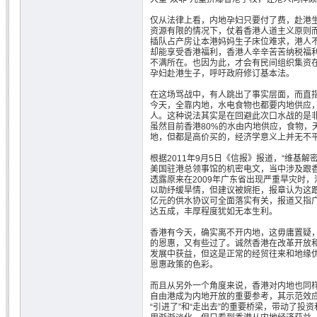
仅从法律上看，内地孕妇只要付了费，赴港
资源有限的情况下，仗着香港人道主义原则
插队占产房让本港妈妈生子床位难求，港人
却能享受香港福利，香港人辛辛苦苦纳税福
不满所在。也因为此，才会有民间组织集资
孕妇赴港生子，呼吁政府修订基本法。
在这场骂战中，有人跳出了事实层面，而直指
今天，全靠内地，水电食物也都要内地供应
人。这种说法其实是在回避此次口水战的是
虽然目前香港80%的水由内地供应，食物，
地，但都是高价买的，经济学意义上并无不
根据2011年9月5日《信报》报道，“维基解密
美国驻港总领事馆的机密电文，当中涉及跟
透露原来在2009年广东省出现严重旱灾时
以助纾缓旱情，但建议被婉拒，报章认为这跟
亿元的供水协议可全面落实有关，报道又指
达五成，丰厚程度犹如无本生利。
香港有今天，确实离不开内地，这毋庸置疑
的恩惠，又有些过了。诚然香港在改革开放和
发展中获益，但这是正常的经贸往来和地缘
恩惠政策的色彩。
而且从另外一个角度来说，香港对内地也同样
自由港成为内地开放的重要参考，其示范效
“引进了”和“走出去”的重要桥梁，带动了投