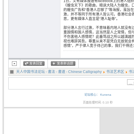
1日，又有媒体报道有facebook上的港人组
《蝗虫天下》的歌曲，暗讽大陆人为蝗虫，
的蝗虫广告和“香港人忍够了”等海报，虽旨
激，并不等同于所有港人皆认可。香港社会
思，更有媒体人直言是“港人耻辱”。
部分港人言行过激，不意味着内地人就没有
重国情和国人感情，这当然是人之常情，但
不伤害他人感情呢？此番骂战之所以越演越
视也难辞其咎。尊重从来不是凭白无故就会有
感情”，严于律人宽于待己的事，我们干得还
发表回复
发表新话题
天人中国书法论坛 - 書法 - 書道 - Chinese Calligraphy
书法艺术区
书
论坛核心：
Kunena
页面处理时间: 0.10 秒