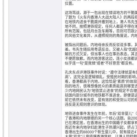
位置。
这场骂战，源于一包出现在错误地方的干脆面
了题为《火车内香港人大战大陆人》的两段
在地铁内进食干脆面并撒到地上，港人韦先
地不同，按照港铁规定，任何人都是不得在
所有范围，包括月台及车厢等，否则可罚款20
的风俗文化差异，从遵照规则的角度说，内
被指出问题后，内地母亲反而反驳说多事，
差。韦先生随后用粤语反击，又被人指“优越
解的方式欠妥，但当事人也在事后表态，其
不便愿致歉。而内地游客这边，连小女孩都说
似乎连一句“是我错”或者“不好意思”都没有。
孔庆东点评港铁事件时说：“遵守法律就是有
高”，这完全是逻辑错乱。受殖民时期的影响
看，香港都高于内地，这恰恰是“素质”的体
则的地方，很难想像民众的素质能高到哪里
少内地网民认为“地铁禁止进食”的规定不合
括国内部分城市的地铁都不准进食，即便是
前它依然未有改变，是有效的和受到认可的
违反是无规则意识的体现。
地铁进食事件发生在年前，年后“双非婴儿”
了香港和内地摩擦的另一个核心话题。自20
已在港定居，在香港出生的中国籍子女都享
而近年来内地孕妇赴港生子热潮兴起，挤占了
香港出生的88000个新生婴儿中，就有接近
大量“双非”儿童挤爆香港学校，让港人同样