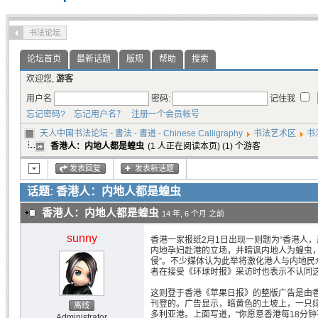
书法论坛
论坛首页
最新话题
版规
帮助
搜索
欢迎您,
游客
用户名
密码:
记住我
忘记密码?
忘记用户名？
注册一个会员帐号
天人中国书法论坛 - 書法 - 書道 - Chinese Calligraphy
书法艺术区
书
香港人：内地人都是蝗虫
(1 人正在阅读本页) (1) 个游客
发表回复
发表新话题
话题: 香港人：内地人都是蝗虫
香港人：内地人都是蝗虫
14 年, 6 个月 之前
sunny
香港一家报纸2月1日出现一则题为“香港人，
内地孕妇赴港的立场，并暗讽内地人为蝗虫，
侵”。不少媒体认为此举将激化港人与内地民
者在接受《环球时报》采访时也表示不认同
这则登于香港《苹果日报》的整版广告是由
刊登的。广告显示，暗黄色的土坡上，一只
离线
多利亚港。上面写道，“你愿意香港每18分钟花
Administrator