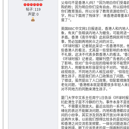
父母均不是香港人)吗？”“因为明白你们受
购奶粉；因为明白你们没有自由，所以招待你
帖子: 119
你们教育落后，所以分享了教育资源给你们
声望: 0
字，所以下面用了残体字：‘来香港请尊重本
蛋了’”。
英国BBC中文网1日报道说，香港人和内地
象，有关广告暗讽内地人为蝗虫，可能将进
矛盾。香港《南华早报》此前获悉网民将刊
事，势必加剧两地民众之间的对立。
《环球时报》记者就此采访一名香港市民，
些香港人的看法，尤其是一些受影响的本地孕
不礼貌，这决不代表多数香港人的看法。”香
《环球时报》记者说，理解刊登广告者的心
了影响，但对广告中出现的隐喻非常不能赞同
家的人，用蝗虫来形容是完全不对的。”他说
歧视观念，不同地方的人相互歧视”，“但现
港生孩子，而是我们的人口政策出了问题。”
了错误，虽然提出了人口政策，但配套措施
老化问题，“香港根本就是需要很多年轻人来
对不同地方的同胞来港生孩子。”
厦门大学中文系主任周宁1日告诉《环球时
妇赴港生子是不冷静的行为。事件本身不是
气，不需要无限放大。最近出现的一系列不
绪化的表达不能解决问题，内地和香港都应
间的小纷争，其实涉及到改革开放30年来中
这两件大事，以前我们想得比较多的是如何
和香港之间交流愈发频繁，一体化问题逐渐
带来困境。眼下应该思考的是一国两制的接