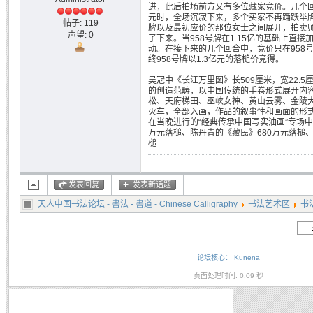
进，此后拍场前方又有多位藏家竞价。几个回
元时，全场沉寂下来，多个买家不再踊跃举牌，
帖子: 119
牌以及最初应价的那位女士之间展开，拍卖
声望: 0
了下来。当958号牌在1.15亿的基础上直接
动。在接下来的几个回合中，竞价只在958
终958号牌以1.3亿元的落槌价竞得。
吴冠中《长江万里图》长509厘米，宽22.
的创造范畴，以中国传统的手卷形式展开内
松、天府梯田、巫峡女神、黄山云雾、金陵
火车，全部入画，作品的叙事性和画面的形
在当晚进行的“经典传承中国写实油画”专场中
万元落槌、陈丹青的《藏民》680万元落槌、
槌
发表回复
发表新话题
天人中国书法论坛 - 書法 - 書道 - Chinese Calligraphy
书法艺术区
书
论坛核心：
Kunena
页面处理时间: 0.09 秒