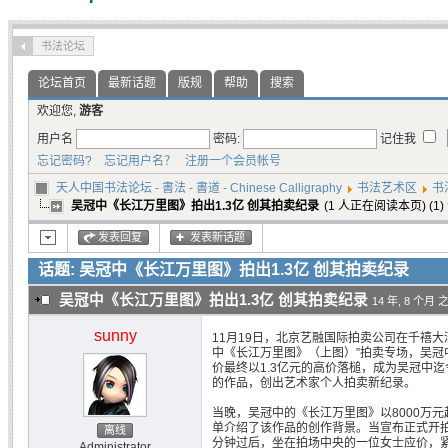
书法论坛
论坛首页
最新话题
版规
帮助
搜索
欢迎您,
游客
用户名
密码:
记住我
忘记密码?
忘记用户名？
注册一个会员帐号
天人中国书法论坛 - 書法 - 書道 - Chinese Calligraphy
书法艺术区
书
吴冠中《长江万里图》拍出1.3亿 创其拍卖纪录
(1 人正在阅读本页) (1
发表回复
发表新话题
话题: 吴冠中《长江万里图》拍出1.3亿 创其拍卖纪录
吴冠中《长江万里图》拍出1.3亿 创其拍卖纪录
14 年, 8 个月 
sunny
11月19日，北京艺融国际拍卖公司在千禧大
中《长江万里图》（上图）”拍卖专场，吴冠
价最终以1.3亿元的高价落槌，成为吴冠中
的作品，创出艺术家个人拍卖新纪录。
当晚，吴冠中的《长江万里图》以8000万
单介绍了该作品的创作背景。当宣布正式开
离线
分钟过后，坐在拍场中央的一位女士应价，
Administrator