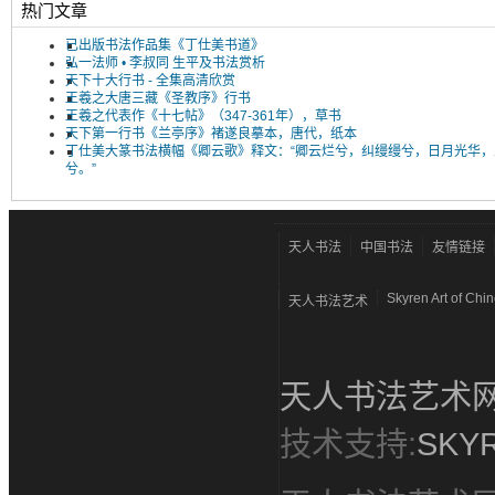
热门文章
已出版书法作品集《丁仕美书道》
弘一法师 • 李叔同 生平及书法赏析
天下十大行书 - 全集高清欣赏
王羲之大唐三藏《圣教序》行书
王羲之代表作《十七帖》（347-361年），草书
天下第一行书《兰亭序》褚遂良摹本，唐代，纸本
丁仕美大篆书法横幅《卿云歌》释文：“卿云烂兮，纠缦缦兮，日月光华，
兮。”
天人书法
中国书法
友情链接
Skyren Art of Chi
天人书法艺术
天人书法艺术
技术支持:
SKYR