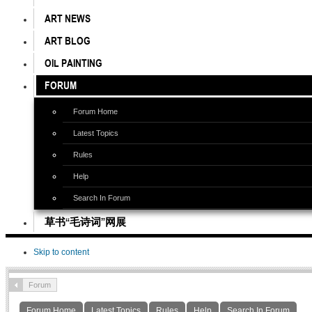
ART NEWS
ART BLOG
OIL PAINTING
FORUM
Forum Home
Latest Topics
Rules
Help
Search In Forum
草书“毛诗词”网展
Skip to content
Forum
Forum Home
Latest Topics
Rules
Help
Search In Forum