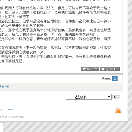
始向周围人打听有什么地方教书法的。但是，可能自己不喜欢于晚上路上
嘿，那天经人介绍终于被我找到了一位在我们城市已经小有名气的书法老
要上他家去上就行了。
生还真没招过，但学习是没有年龄限制的，老师也不必只教比自己年龄小
生的队伍里开始向他学了起来。
硬了，那个笔在我手里竟然十分地不听使唤，虽然我也有一点基础但那些
法老师。所以，我只能开始从横、竖、点、撇的最基本笔画写起。
还是和学生一样的心态，听到老师表扬我写得不错，我会心花开放，写字
真有点期盼着去上下一次的课呢！练书法，我不期望能成名成家，但希望
经满是浮躁的心境给安静下来。
学书法坚持下去，希望通过努力能到时候写出一、两张看上去像模像样的
去像回事就足已。
REPLY
QUOTE
Page:
1
法创作
by
Kunena
age: 0.09 seconds