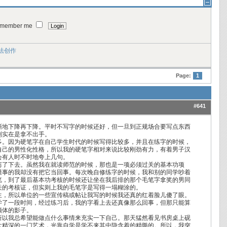
member me
法创作
Page:
1
#641
渐地下降再下降。平时不写字的时候还好，但一旦到正规场合要写点东西
到实在是拿不出手。
多。因为硬笔字在自己学生时代的时候写得比较多，并且在练字的时候，
自己的男性化性格，所以我的硬笔字相对来说比较刚劲有力，有着男子汉
会有人时不时地夸上几句。
蔫了下去。虽然我在就读师范的时候，那也是一项必须过关的基本功项
懂事的我却没有把它当回事。每次晚自修练字的时候，我和别的同学吵着
笔，到了最后基本功考核的时候还让坐在我后排的那个毛笔字拿奖的男同
关的考核证，但实则上我的毛笔字是写得一塌糊涂的。
生，所以单位的一些宣传稿或帖让我写的时候我还真的红着脸儿傻了眼。
学了一段时间，经过练习后，我的字看上去还真像那么回事，但那只能算
颜体的影子。
所以我总希望能做点什么事情来充实一下自己。那天猛然看见书房桌上砚
大精深的一门艺术，光靠自学是学不来其中隐含着的精髓的。所以，我突