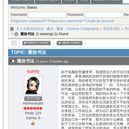
Welcome,
Guest
Username
Password:
Re
Forgot your password?
Forgot your username?
Create an account
天人中国书法论坛 - 書法 - 書道 - Chinese Calligraphy
书法艺术区
书
重拾书法
(1 viewing) (1) Guest
REPLY TOPIC
NEW TOPIC
TOPIC: 重拾书法
重拾书法
14 years, 8 months ago
sunny
由于电脑的普遍使用，我感觉自己的字在日
的时候，看着满纸的涂鸦字就感到惭愧并感
相对来说，我的硬笔字比软笔字要写得好得
我还真的曾认真地好好地练了一回，又结合
的气概。以前有人看到我的字体的时候，常
可是一提起那软笔字，我的劲头常会一下子
目，但是，当初虽然年龄比较大但还十分不
OFFLINE
玩讲笑话，另外还不愿意去洗那支黑乎乎的
Administrator
学帮我过关。所以，尽管我也拥有毛笔字过
后来踏上工作岗位后，因为自己是师范毕业
Posts: 119
为势所逼，工作后的我曾经真的拿起毛笔自
Karma: 0
是我自己的一种字体，根本没有什么柳体、
由于工作之余每天晚上在家感到有点无聊，
墨，就突然有了想学书法的冲动。书法是博