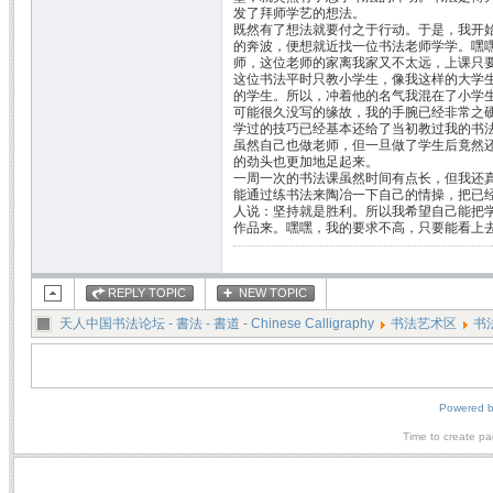
发了拜师学艺的想法。
既然有了想法就要付之于行动。于是，我开
的奔波，便想就近找一位书法老师学学。嘿
师，这位老师的家离我家又不太远，上课只
这位书法平时只教小学生，像我这样的大学
的学生。所以，冲着他的名气我混在了小学
可能很久没写的缘故，我的手腕已经非常之
学过的技巧已经基本还给了当初教过我的书
虽然自己也做老师，但一旦做了学生后竟然
的劲头也更加地足起来。
一周一次的书法课虽然时间有点长，但我还
能通过练书法来陶冶一下自己的情操，把已
人说：坚持就是胜利。所以我希望自己能把
作品来。嘿嘿，我的要求不高，只要能看上
REPLY TOPIC
NEW TOPIC
天人中国书法论坛 - 書法 - 書道 - Chinese Calligraphy
书法艺术区
书
Powered 
Time to create p