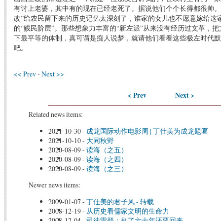
有讨上老婆，其中有的现在已经老死了。据说他们个个长得都很帅。
改”给农民留下来的历史记忆太深刻了，谁家的女儿也不愿意嫁给这
的“贱民阶层”。那些想象力丰富的“新左派”从来没有经历过文革，
下最平等的体制，真可谓是痴人说梦，就请他们看看这些极左时代默
吧。
<< Prev
-
Next >>
< Prev
Next >
Related news items:
2021-10-30
-
成龙国际动作电影周 | 丁仕美为成龙题匾
2021-10-10
-
大同秋野
2020-08-09
-
读海（之五）
2020-08-09
-
读海（之四）
2020-08-09
-
读海（之三）
Newer news items:
2009-01-07
-
丁仕美的君子风 - 转载
2008-12-19
-
从历史看儒家文明的生命力
2008-12-04
-
司徒雷登：别了六十年还要回来