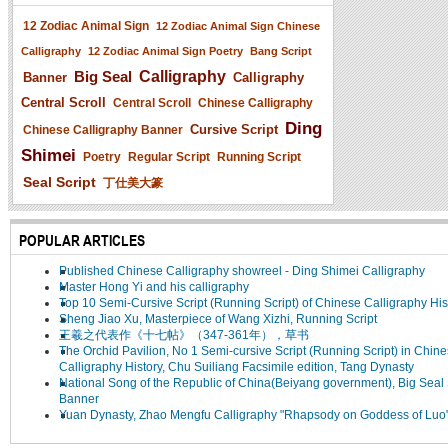
12 Zodiac Animal Sign
12 Zodiac Animal Sign Chinese
Calligraphy
12 Zodiac Animal Sign Poetry
Bang Script
Big Seal
Calligraphy
Banner
Calligraphy
Central Scroll
Central Scroll
Chinese Calligraphy
Ding
Cursive Script
Chinese Calligraphy Banner
Shimei
Poetry
Regular Script
Running Script
Seal Script
丁仕美大篆
POPULAR ARTICLES
Published Chinese Calligraphy showreel - Ding Shimei Calligraphy
Master Hong Yi and his calligraphy
Top 10 Semi-Cursive Script (Running Script) of Chinese Calligraphy His
Sheng Jiao Xu, Masterpiece of Wang Xizhi, Running Script
王羲之代表作《十七帖》（347-361年），草书
The Orchid Pavilion, No 1 Semi-cursive Script (Running Script) in Chin
Calligraphy History, Chu Suiliang Facsimile edition, Tang Dynasty
National Song of the Republic of China(Beiyang government), Big Seal 
Banner
Yuan Dynasty, Zhao Mengfu Calligraphy "Rhapsody on Goddess of Luo