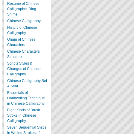
Resume of Chinese
Calligrapher Ding
Shimei
Chinese Calligraphy
History of Chinese
Calligraphy
Origin of Chinese
Characters
Chinese Characters
Structure
Scripts Styles &
Changes of Chinese
Calligraphy
Chinese Calligraphy Set
& Seal
Essentials of
Handwriting Technique
in Chinese Calligraphy
Eight Kinds of Brush
Stroke in Chinese
Calligraphy
Seven Sequential Steps
In Writing Strokes of