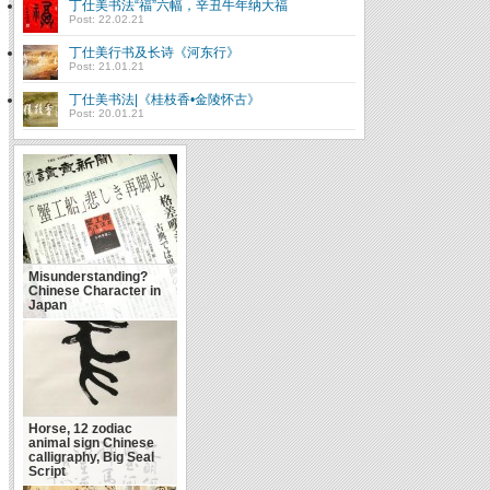
丁仕美书法“福”六幅，辛丑牛年纳大福
Post: 22.02.21
丁仕美行书及长诗《河东行》
Post: 21.01.21
丁仕美书法|《桂枝香•金陵怀古》
Post: 20.01.21
Misunderstanding?
Chinese Character in
让书法回到生活 “情境书
Japan
法大展”侧记
Horse, 12 zodiac
animal sign Chinese
calligraphy, Big Seal
Script