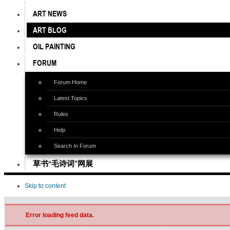
ART NEWS
ART BLOG
OIL PAINTING
FORUM
Forum Home
Latest Topics
Rules
Help
Search In Forum
草书“毛诗词”网展
Skip to content
Error loading feed data.