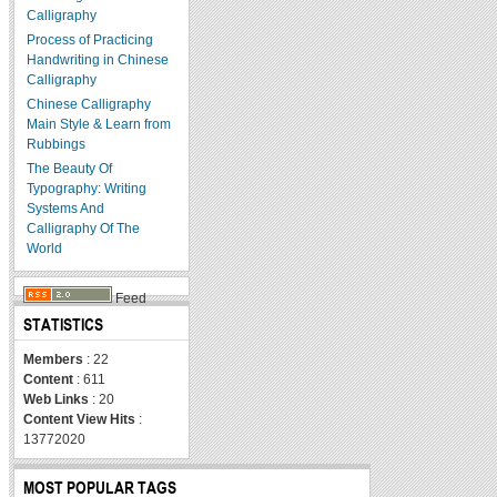
Calligraphy
Process of Practicing
Handwriting in Chinese
Calligraphy
Chinese Calligraphy
Main Style & Learn from
Rubbings
The Beauty Of
Typography: Writing
Systems And
Calligraphy Of The
World
Feed
STATISTICS
Members
: 22
Content
: 611
Web Links
: 20
Content View Hits
:
13772020
MOST POPULAR TAGS