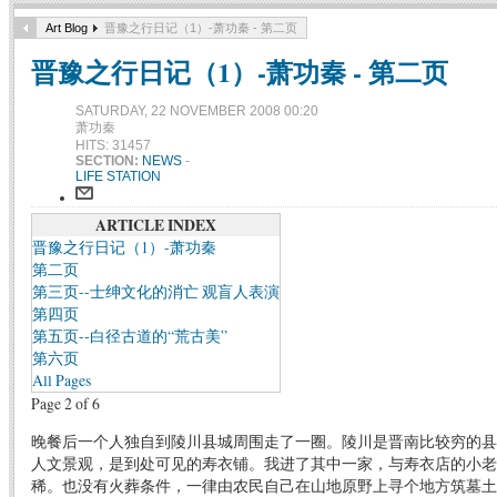
Art Blog
晋豫之行日记（1）-萧功秦 - 第二页
晋豫之行日记（1）-萧功秦 - 第二页
SATURDAY, 22 NOVEMBER 2008 00:20
萧功秦
HITS: 31457
SECTION:
NEWS
-
LIFE STATION
ARTICLE INDEX
晋豫之行日记（1）-萧功秦
第二页
第三页--士绅文化的消亡 观盲人表演
第四页
第五页--白径古道的“荒古美”
第六页
All Pages
Page 2 of 6
晚餐后一个人独自到陵川县城周围走了一圈。陵川是晋南比较穷的县
人文景观，是到处可见的寿衣铺。我进了其中一家，与寿衣店的小老
稀。也没有火葬条件，一律由农民自己在山地原野上寻个地方筑墓土