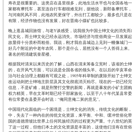
寿衣是很重要的。这类店在县里很多，此地生活水平也与全国各地一
家都有摩托车，甚至连自行车都很难见到，据他说，新郎备摩托车，
与河南民风不同，此地农民更保守，外出打工都较少，最多也只是在
有限，经济作物也没有发展，好在晋南小煤矿也比较多。
晚上逛县城回旅馆，与老Y谈感受，说我很为中国士绅文化的消失而
民文化，而士绅文化已经永远消失。市场经济与世俗商业一旦发展起
故显得十分质朴而粗俗。我说，刚才我在县城边上见到一幢像城门一
好几个附近的中老年农民，那个是什么，居然没有一个人答得上来。
著名的明清建筑奎星楼。
根据我对清末以来历史的了解，山西在清末筹备立宪时，该省的士绅
的，在开风气方面，可以说是全国各省的领头羊。在以后的辛亥革命
治与社会治理上都颇有可观之处，1905年科举制的废除开始了士绅
改运动则把士绅地主阶层及其文化彻底消灭殆尽。现在的一切已经完
信息，不是矿难，就是刑警打交警的新闻，再就是暴发的小矿主团购
权力精英，早在文革时期已经干部家族化，以至于八十年代某县常委
有位常委在县委开会时说：“俺同意俺二舅的意见”。
中国现代化面临的一个困境是，士绅文化的消失，传统文化的断裂，
中，失去了一种内在的传统文化资源，来平衡、中和、缓冲世俗化带
国的道德滑坡比世界上任何民族经历的过程更为严重。十八世纪的英
了这一过程，但他们本土的文化资源是丰富的，这使他们没有在世俗