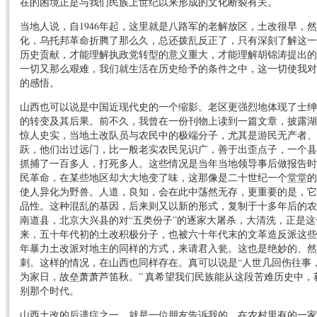
在的困境正是与我们民族上世纪以来形成的文化断裂有关。
当地人说，自1946年起，这里就是八路军的老解放区，土改很早，
化，乌托邦革命折腾了那么久，总还拨乱反正了，只有深刻了解这一
历史贡献，才能理解执政党转型的意义重大，才能理解胡锦涛提出的
一切又那么艰难，我们就生活在历史给予的条件之中，这一切使我对
的感悟。
山西也可以说是中国近现代史的一个缩影。老区更强烈地体现了士绅
的转变及其后果。前不久，我曾在一份刊物上读到一篇文章，披露湖南
惊人史实，当地土改队员与农民中的极端分子，尤其是游民无产者、
跃，他们出过远门，比一般老实农民见识广，善于出歪点子，一个县
抓捕了一百多人，打死多人。这些情况是当年当地领导事后做报告时
民革命，在某些地区却大大地变了味，这那像是二十世纪一个堂堂的
使人异化为野兽。人道，良知，会在此中荡然无存，更重要的是，它
品性。这种混乱的基因，后来则又以新的形式，复制于十多年后的农
南道县，北京大兴县的对“五类份子”的逐家大屠杀，大清洗，正是
来，五十年代初的土改积极分子，也被六十年代末的文革造反派这些
年暴力土改派对地主的同样的方式，来请君入瓮。这也是绝妙的、然
刺。这样的情况，在山西也同样存在。真可以说是“人世几回伤往事
为家日，故垒萧萧芦笛秋。” 真希望我们民族能从这段苦难历史中
别那个时代。
山西土改的后遗症之一，就是一位朋友告诉我的，在农村里有的一家