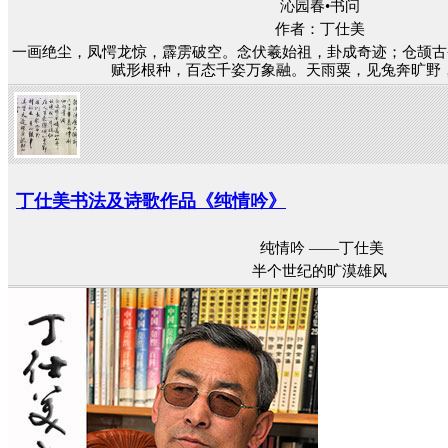
沁园春•书问
作者：丁仕美
一画绝尘，凤愕龙惊，霹雳破空。念伏羲始祖，卦成奇迹；仓颉古
赋形根种，百态千姿万象融。天雨粟，见兔奔旷野，鬼
丁仕美书法及诗歌作品《纯情吟》
纯情吟 ——丁仕美
半个世纪的旷漠雄风