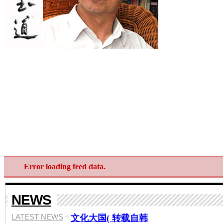
Error loading feed data.
NEWS
LATEST NEWS
文化大国( 转载自韩