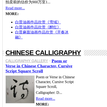
拍卖前的估价为900万至1...
Read more...
MORE:
白晋油画作品欣赏《雪域》
白晋油画作品欣赏《醉红》
白晋麻面油画作品欣赏《开春冰
融》
CHINESE CALLIGRAPHY
Poem or
CALLIGRAPHY GALLERY
Verse in Chinese Character, Cursive
Script Square Scroll
Poem or Verse in Chinese
Character, Cursive Script
Square Scroll,
Calligrapher: D...
Read more...
MORE: