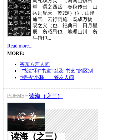
周礼职方氏，（河南山镇曰
崋，谓之西岳，春秋传曰，山
岳则配天，乾?定）位，山泽
通气，云行雨施，既成万物，
易之义（也，祀典曰：日月星
辰，所昭昂也，地理山川，所
生殖也...
Read more...
MORE:
答东方艺人问
“书法”和“书道”以及“书艺”的区别
“榜书”小释——答友人问
POEMS
读海（之三）
读海（之三）