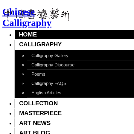
Chinese
Calligraphy
HOME
CALLIGRAPHY
Calligraphy Gallery
Calligraphy Discourse
Poems
Calligraphy FAQS
English Articles
COLLECTION
MASTERPIECE
ART NEWS
ART BLOG