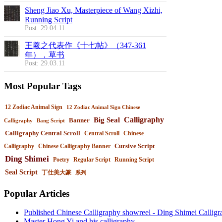
Sheng Jiao Xu, Masterpiece of Wang Xizhi,
Running Script
Post: 29.04.11
王羲之代表作《十七帖》（347-361
年），草书
Post: 29.03.11
Most Popular Tags
12 Zodiac Animal Sign
12 Zodiac Animal Sign Chinese
Calligraphy
Big Seal
Banner
Calligraphy
Bang Script
Calligraphy Central Scroll
Central Scroll
Chinese
Cursive Script
Calligraphy
Chinese Calligraphy Banner
Ding Shimei
Poetry
Regular Script
Running Script
Seal Script
丁仕美大篆
系列
Popular Articles
Published Chinese Calligraphy showreel - Ding Shimei Callig
Master Hong Yi and his calligraphy