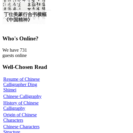
丁仕美篆行合书横幅
《中国精神》
Who's Online?
We have 731
guests online
Well-Chosen Read
Resume of Chinese
Calligrapher Ding
Shimei
Chinese Calligraphy
History of Chinese
Calligraphy
Origin of Chinese
Characters
Chinese Characters
Structure