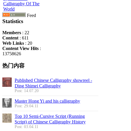
Calligraphy Of The
World
Feed
Statistics
Members
: 22
Content
: 611
Web Links
: 20
Content View Hits
:
13758626
热门内容
Published Chinese Calligraphy showreel -
Ding Shimei Calligraphy
Post: 14.07.20
Master Hong Yi and his calligraphy
Post: 29.04.11
Top 10 Semi-Cursive Script (Running
Script) of Chinese Calligraphy History
Post: 03.04.11