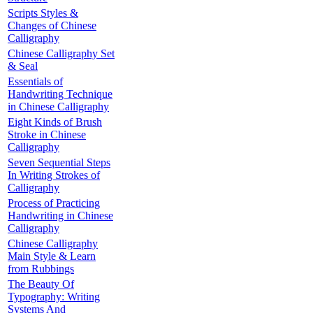
Scripts Styles &
Changes of Chinese
Calligraphy
Chinese Calligraphy Set
& Seal
Essentials of
Handwriting Technique
in Chinese Calligraphy
Eight Kinds of Brush
Stroke in Chinese
Calligraphy
Seven Sequential Steps
In Writing Strokes of
Calligraphy
Process of Practicing
Handwriting in Chinese
Calligraphy
Chinese Calligraphy
Main Style & Learn
from Rubbings
The Beauty Of
Typography: Writing
Systems And