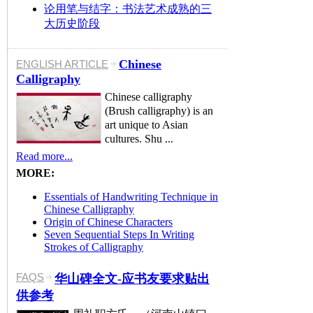
论用笔与结字：书法艺术成熟的三
大历史阶段
Chinese
ENGLISH ARTICLE
Calligraphy
Chinese calligraphy
(Brush calligraphy) is an
art unique to Asian
cultures. Shu ...
Read more...
MORE:
Essentials of Handwriting Technique in
Chinese Calligraphy
Origin of Chinese Characters
Seven Sequential Steps In Writing
Strokes of Calligraphy
FAQS
华山碑全文-应书友要求贴出
供参考