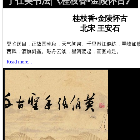
丁仕美书法|《桂枝香•金陵怀古》
桂枝香•金陵怀古
北宋 王安石
登临送目，正故国晚秋，天气初肃。千里澄江似练，翠峰如
西风，酒旗斜矗。彩舟云淡，星河鹭起，画图难足。
Read more...