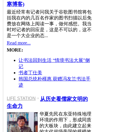
寒博客)
最近经常有记者问我关于谷歌图书馆将包
括我在内的几百名作家的图书扫描以后免
费放在网络上阅读一事，做何感想。我当
时对记者的回应是，这是不可以的，这不
是一个大企业的态...
Read more...
MORE:
让书法回到生活 “情境书法大展”侧
记
书者丁仕美
韩国总统朴槿惠 获赠冯友兰书法手
迹
LIFE STATION
从历史看儒家文明的
生命力
华夏先民在东亚特殊地理
环境的作用下，形成同质
的大板块，由此建立起来
的古代超级帝国的规模效