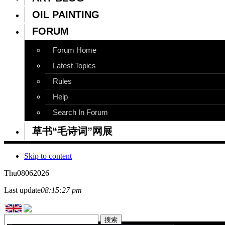
OIL PAINTING
FORUM
Forum Home
Latest Topics
Rules
Help
Search In Forum
草书“毛诗词”网展
Skip to content
Thu
08
06
2026
Last update
08:15:27 pm