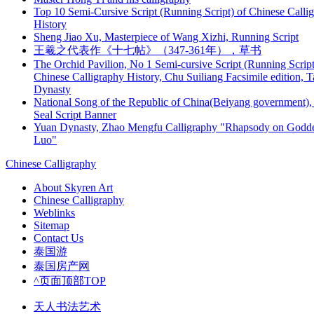
Top 10 Semi-Cursive Script (Running Script) of Chinese Calli
History
Sheng Jiao Xu, Masterpiece of Wang Xizhi, Running Script
王羲之代表作《十七帖》（347-361年），草书
The Orchid Pavilion, No 1 Semi-cursive Script (Running Script
Chinese Calligraphy History, Chu Suiliang Facsimile edition, 
Dynasty
National Song of the Republic of China(Beiyang government),
Seal Script Banner
Yuan Dynasty, Zhao Mengfu Calligraphy "Rhapsody on Godde
Luo"
Chinese Calligraphy
About Skyren Art
Chinese Calligraphy
Weblinks
Sitemap
Contact Us
泰国游
泰国房产网
^页面顶部TOP
天人书法艺术