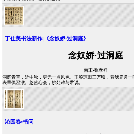
丁仕美书法新作|《念奴娇·过洞庭》
念奴娇·过洞庭
南宋•张孝祥
洞庭青草，近中秋，更无一点风色。玉鉴琼田三万顷，着我扁舟一
表里俱澄澈。悠然心会，妙处难与君说。
沁园春•书问