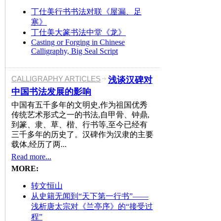
丁仕美行书书法对联《屋漏、足
寒》
丁仕美大篆书法中堂《龙》
Casting or Forging in Chinese
Calligraphy, Big Seal Script
CALLIGRAPHY ARTICLES
浅谈汉碑对
中国书法发展的影响
中国有五千多年的文明史,作为祖国优秀
传统艺术形式之一的书法,自甲骨、钟鼎,
到篆、隶、草、楷、行书等,至今已经有
三千多年的历史了。汉碑作为汉隶的主要
载体,经历了两...
Read more...
MORE:
转文恒山
从史籍无闻到“天下第一行书”——
浅析唐太宗对《兰亭序》的“接受过
程”